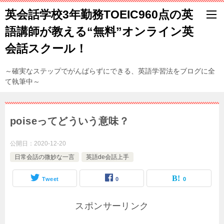
英会話学校3年勤務TOEIC960点の英
語講師が教える“無料”オンライン英
会話スクール！
～確実なステップでがんばらずにできる、英語学習法をブログに全
て執筆中～
poiseってどういう意味？
公開日：
2020-12-20
日常会話の微妙な一言
英語de会話上手
Tweet
0
0
スポンサーリンク