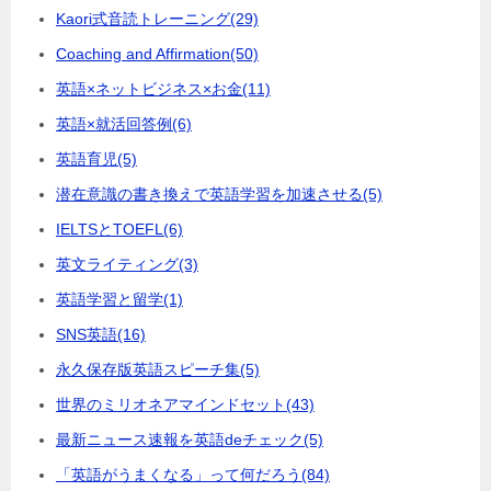
Kaori式音読トレーニング
(29)
Coaching and Affirmation
(50)
英語×ネットビジネス×お金
(11)
英語×就活回答例
(6)
英語育児
(5)
潜在意識の書き換えで英語学習を加速させる
(5)
IELTSとTOEFL
(6)
英文ライティング
(3)
英語学習と留学
(1)
SNS英語
(16)
永久保存版英語スピーチ集
(5)
世界のミリオネアマインドセット
(43)
最新ニュース速報を英語deチェック
(5)
「英語がうまくなる」って何だろう
(84)