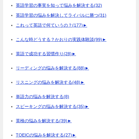
英語学習の事実を知って悩みを解決する
(32)
英語学習の悩みを解決してライバルに勝つ
(31)
これって英語で何ていうの？
(177)
►
こんな時どうする？かおりの実践体験談
(99)
►
英語で成功する習慣作り
(28)
►
リーディングの悩みを解決する
(88)
►
リスニングの悩みを解決する
(48)
►
単語力の悩みを解決する
(8)
スピーキングの悩みを解決する
(35)
►
英検の悩みを解決する
(39)
►
TOEICの悩みを解決する
(27)
►