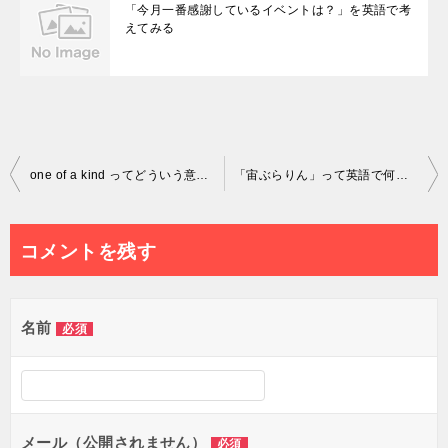
「今月一番感謝しているイベントは？」を英語で考
えてみる
投
one of a kind ってどういう意味？
「宙ぶらりん」って英語で何て言うの？
稿
ナ
コメントを残す
ビ
ゲ
名前
必須
ー
シ
ョ
メール（公開されません）
必須