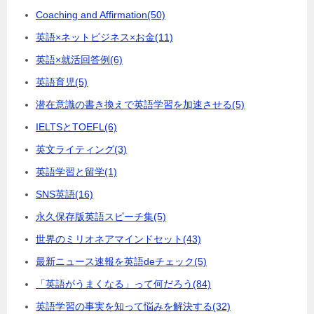
Coaching and Affirmation
(50)
英語×ネットビジネス×お金
(11)
英語×就活回答例
(6)
英語育児
(5)
潜在意識の書き換えで英語学習を加速させる
(5)
IELTSとTOEFL
(6)
英文ライティング
(3)
英語学習と留学
(1)
SNS英語
(16)
永久保存版英語スピーチ集
(5)
世界のミリオネアマインドセット
(43)
最新ニュース速報を英語deチェック
(5)
「英語がうまくなる」って何だろう
(84)
英語学習の事実を知って悩みを解決する
(32)