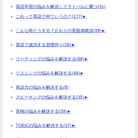
英語学習の悩みを解決してライバルに勝つ
(31)
これって英語で何ていうの？
(177)
►
こんな時どうする？かおりの実践体験談
(99)
►
英語で成功する習慣作り
(28)
►
リーディングの悩みを解決する
(88)
►
リスニングの悩みを解決する
(48)
►
単語力の悩みを解決する
(8)
スピーキングの悩みを解決する
(35)
►
英検の悩みを解決する
(39)
►
TOEICの悩みを解決する
(27)
►