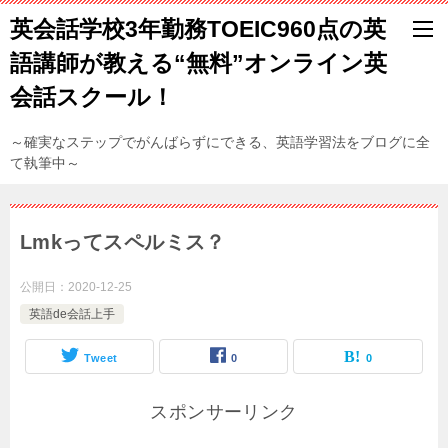
英会話学校3年勤務TOEIC960点の英
語講師が教える“無料”オンライン英
会話スクール！
～確実なステップでがんばらずにできる、英語学習法をブログに全
て執筆中～
Lmkってスペルミス？
公開日：
2020-12-25
英語de会話上手
Tweet
0
0
スポンサーリンク