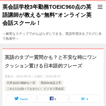
英会話学校3年勤務TOEIC960点の英
語講師が教える“無料”オンライン英
会話スクール！
～確実なステップでがんばらずにできる、英語学習法をブログに全
て執筆中～
英語のタブー質問かも？と不安な時にワン
クッション置ける日本語的フレーズ
更新日：
2018-09-02
公開日：
2018-08-31
日常会話の微妙な一言
英語de会話上手
これだけは知っておきたい、ビジネス英会話
Tweet
0
0