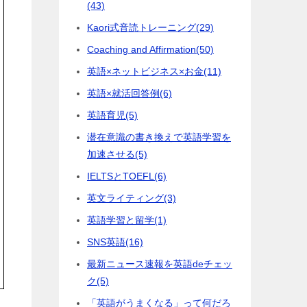
(43)
Kaori式音読トレーニング
(29)
Coaching and Affirmation
(50)
英語×ネットビジネス×お金
(11)
英語×就活回答例
(6)
英語育児
(5)
潜在意識の書き換えで英語学習を
加速させる
(5)
IELTSとTOEFL
(6)
英文ライティング
(3)
英語学習と留学
(1)
SNS英語
(16)
最新ニュース速報を英語deチェッ
ク
(5)
「英語がうまくなる」って何だろ