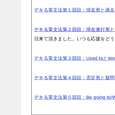
デキる英文法第１回目：現在形と過去
デキる英文法第２回目：現在進行形と
日来て頂きました。いつも応援をどう
デキる英文法第３回目：Used toとWou
デキる英文法第４回目：否定形と疑問
デキる英文法第５回目：Be going to/