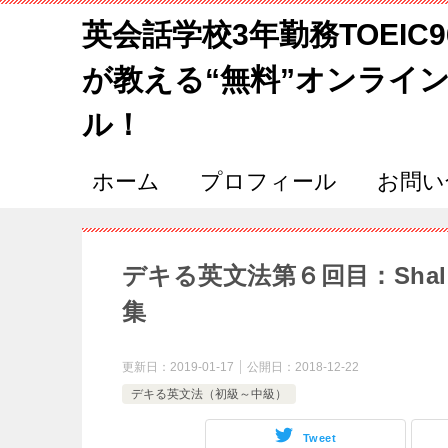
英会話学校3年勤務TOEIC
が教える“無料”オンライ
ル！
ホーム
プロフィール
お問い
デキる英文法第６回目：Shal
集
更新日：
2019-01-17
公開日：
2018-12-22
デキる英文法（初級～中級）
Tweet