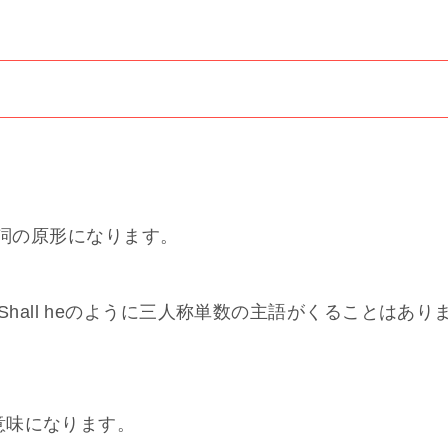
+動詞の原形になります。
たり、Shall heのように三人称単数の主語がくることはあり
意味になります。