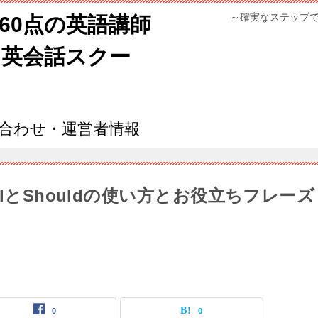
～確実なステップ
960点の英語講師
ン英会話スクー
合わせ・運営者情報
lとShouldの使い方とお役立ちフレーズ
0
0