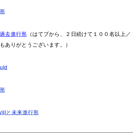
形
過去進行形
（はてブから、２日続けて１００名以上／
もありがとうございます。）
ld
形
Willと未来進行形