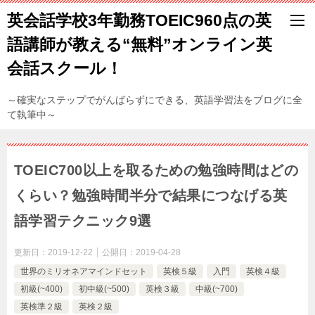
英会話学校3年勤務TOEIC960点の英
語講師が教える“無料”オンライン英
会話スクール！
～確実なステップでがんばらずにできる、英語学習法をブログに全
て執筆中～
TOEIC700以上を取るための勉強時間はどの
くらい？勉強時間半分で結果につなげる英
語学習テクニック9選
更新日：
2019-12-22
公開日：
2019-04-28
世界のミリオネアマインドセット
英検５級
入門
英検４級
初級(~400)
初中級(~500)
英検３級
中級(~700)
英検準２級
英検２級