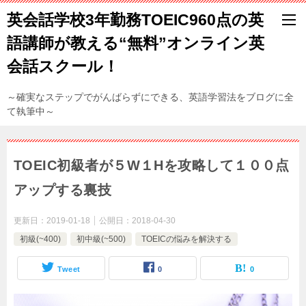
英会話学校3年勤務TOEIC960点の英
語講師が教える“無料”オンライン英
会話スクール！
～確実なステップでがんばらずにできる、英語学習法をブログに全
て執筆中～
TOEIC初級者が５W１Hを攻略して１００点
アップする裏技
更新日：
2019-01-18
公開日：
2018-04-30
初級(~400)
初中級(~500)
TOEICの悩みを解決する
Tweet
0
0