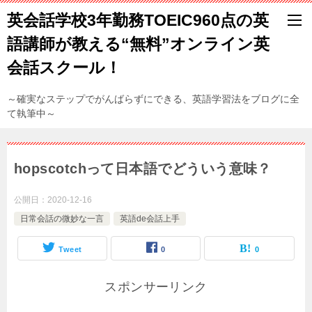
英会話学校3年勤務TOEIC960点の英
語講師が教える“無料”オンライン英
会話スクール！
～確実なステップでがんばらずにできる、英語学習法をブログに全
て執筆中～
hopscotchって日本語でどういう意味？
公開日：
2020-12-16
日常会話の微妙な一言
英語de会話上手
Tweet
0
0
スポンサーリンク