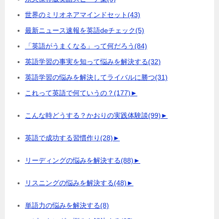
世界のミリオネアマインドセット
(43)
最新ニュース速報を英語deチェック
(5)
「英語がうまくなる」って何だろう
(84)
英語学習の事実を知って悩みを解決する
(32)
英語学習の悩みを解決してライバルに勝つ
(31)
これって英語で何ていうの？
(177)
►
こんな時どうする？かおりの実践体験談
(99)
►
英語で成功する習慣作り
(28)
►
リーディングの悩みを解決する
(88)
►
リスニングの悩みを解決する
(48)
►
単語力の悩みを解決する
(8)