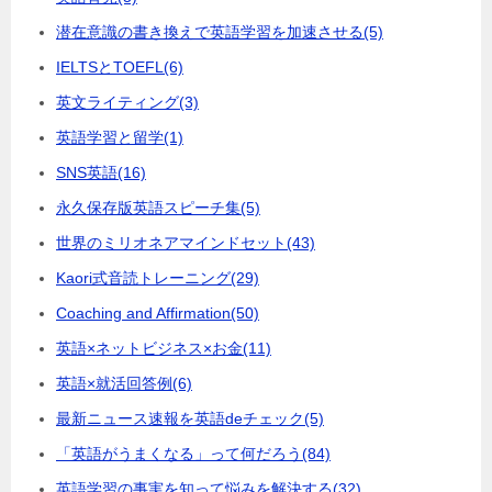
潜在意識の書き換えで英語学習を加速させる
(5)
IELTSとTOEFL
(6)
英文ライティング
(3)
英語学習と留学
(1)
SNS英語
(16)
永久保存版英語スピーチ集
(5)
世界のミリオネアマインドセット
(43)
Kaori式音読トレーニング
(29)
Coaching and Affirmation
(50)
英語×ネットビジネス×お金
(11)
英語×就活回答例
(6)
最新ニュース速報を英語deチェック
(5)
「英語がうまくなる」って何だろう
(84)
英語学習の事実を知って悩みを解決する
(32)