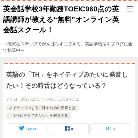
英会話学校3年勤務TOEIC960点の英
語講師が教える“無料”オンライン英
会話スクール！
～確実なステップでがんばらずにできる、英語学習法をブログに全
て執筆中～
英語の「TH」をネイティブみたいに発音し
たい！その時舌はどうなっている？
更新日：
2018-12-26
公開日：
2018-10-12
ネイティブのように喋るための要素とは
「上手に発音できない」を解決する
Tweet
0
0