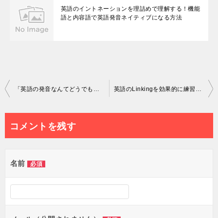
英語のイントネーションを理詰めで理解する！機能
語と内容語で英語発音ネイティブになる方法
投
「英語の発音なんてどうでもいい」でこんな勘違いをしていませんか？
英語のLinkingを効果的に練習するためにプチ音声レッスン録音しました(^^)
稿
ナ
コメントを残す
ビ
ゲ
名前
必須
ー
シ
ョ