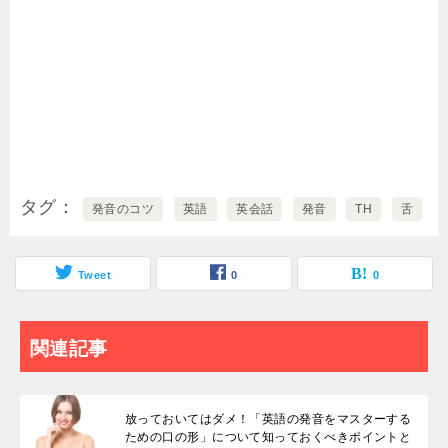
タグ
発音のコツ
英語
英会話
発音
TH
舌
Tweet
0
0
関連記事
放っておいてはダメ！「英語の発音をマスターする
ための口の形」について知っておくべきポイントと