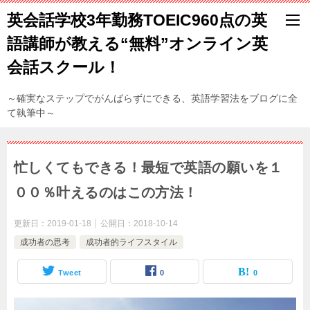
英会話学校3年勤務TOEIC960点の英
語講師が教える“無料”オンライン英
会話スクール！
～確実なステップでがんばらずにできる、英語学習法をブログに全
て執筆中～
忙しくてもできる！最短で英語の願いを１
００％叶えるのはこの方法！
更新日：
2019-01-18
公開日：
2018-10-14
成功者の思考
成功者的ライフスタイル
Tweet
0
0