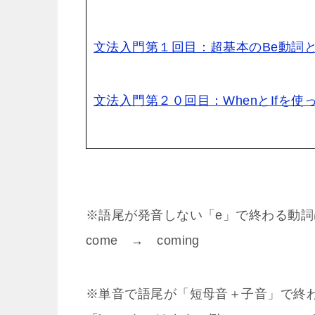
文法入門第１回目：超基本のBe動詞
文法入門第２０回目：WhenとIfを使
※語尾が発音しない「e」で終わる動詞
come → com
ing
※単音で語尾が「短母音＋子音」で終