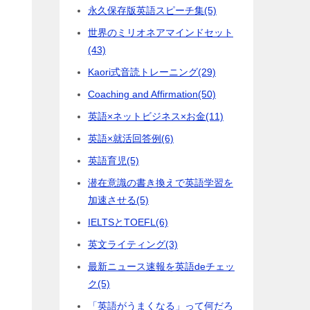
永久保存版英語スピーチ集
(5)
世界のミリオネアマインドセット
(43)
Kaori式音読トレーニング
(29)
Coaching and Affirmation
(50)
英語×ネットビジネス×お金
(11)
英語×就活回答例
(6)
英語育児
(5)
潜在意識の書き換えで英語学習を
加速させる
(5)
IELTSとTOEFL
(6)
英文ライティング
(3)
最新ニュース速報を英語deチェッ
ク
(5)
「英語がうまくなる」って何だろ