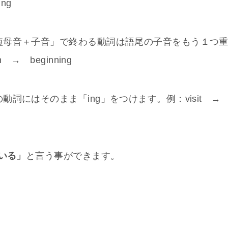
ing
短母音＋子音」で終わる動詞は語尾の子音をもう１つ
 → begin
ning
詞にはそのまま「ing」をつけます。例：visit 
いる」
と言う事ができます。