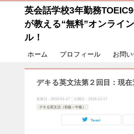
英会話学校3年勤務TOEIC
が教える“無料”オンライ
ル！
ホーム
プロフィール
お問い
デキる英文法第２回目：現在
更新日：
2019-01-17
公開日：
2018-12-17
デキる英文法（初級～中級）
Tweet