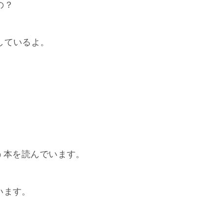
るの？
を勉強しているよ。
. …という本を読んでいます。
んでいます。