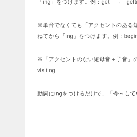
「ing」をつけます。例：get → get
t
※単音でなくても「アクセントのある
ねてから「ing」をつけます。例：begin
※「アクセントのない短母音＋子音」の動
visit
ing
動詞にIngをつけるだけで、
「今～して