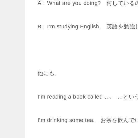
A：What are you doing? 何してい
B：I’m studying English. 英語
他にも、
I’m reading a book called …
I’m drinking some tea. お茶を飲