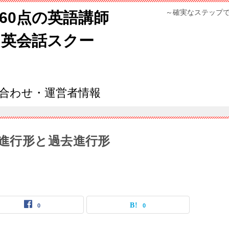
～確実なステップ
960点の英語講師
ン英会話スクー
合わせ・運営者情報
進行形と過去進行形
0
0