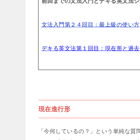
前回までの文法入門とデキる英文法シ
文法入門第２４回目：最上級の使い方
デキる英文法第１回目：現在形と過去
現在進行形
「今何しているの？」という単純な質