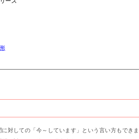
リーズ
形
問に対しての「今～しています」という言い方もでき