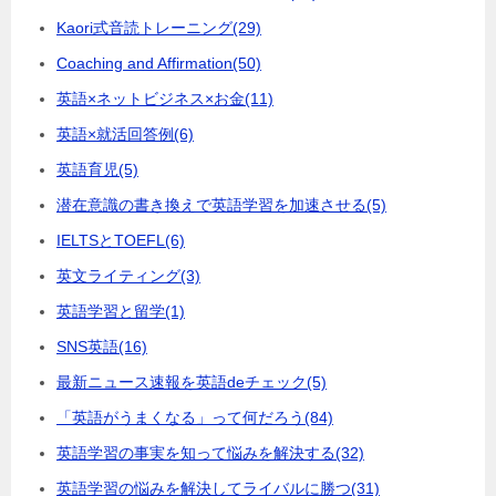
Kaori式音読トレーニング
(29)
Coaching and Affirmation
(50)
英語×ネットビジネス×お金
(11)
英語×就活回答例
(6)
英語育児
(5)
潜在意識の書き換えで英語学習を加速させる
(5)
IELTSとTOEFL
(6)
英文ライティング
(3)
英語学習と留学
(1)
SNS英語
(16)
最新ニュース速報を英語deチェック
(5)
「英語がうまくなる」って何だろう
(84)
英語学習の事実を知って悩みを解決する
(32)
英語学習の悩みを解決してライバルに勝つ
(31)