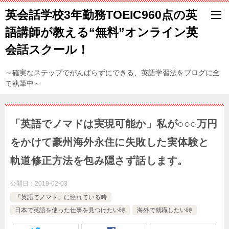
英会話学校3年勤務TOEIC960点の英
語講師が教える“無料”オンライン英
会話スクール！
～確実なステップでがんばらずにできる、英語学習法をブログに全
て執筆中～
「英語でノマドは実現可能か」私が○○○万円
をかけて豪州海外永住に失敗した実体験と
軌道修正方法を包み隠さず話します。
公開日：
2019-02-03
「英語でノマド」に憧れている時
日本で英語を使った仕事を見つけたい時
海外で就職したい時