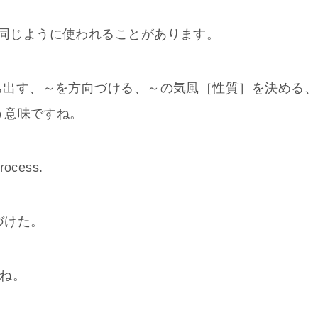
同じように使われることがあります。
～基調を打ち出す、～を方向づける、～の気風［性質］を決める、
う意味ですね。
process.
づけた。
ね。