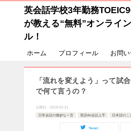
英会話学校3年勤務TOEIC
が教える“無料”オンライ
ル！
ホーム
プロフィール
お問い
「流れを変えよう」って試合
で何て言うの？
公開日：
2019-02-21
日常会話の微妙な一言
英語de会話上手
日本語のこ
Tweet