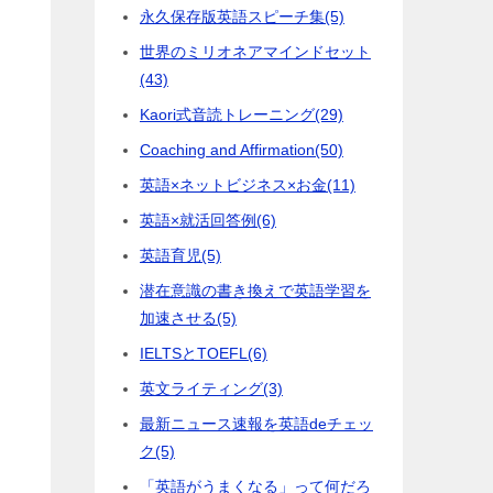
永久保存版英語スピーチ集
(5)
世界のミリオネアマインドセット
(43)
Kaori式音読トレーニング
(29)
Coaching and Affirmation
(50)
英語×ネットビジネス×お金
(11)
英語×就活回答例
(6)
英語育児
(5)
潜在意識の書き換えで英語学習を
加速させる
(5)
IELTSとTOEFL
(6)
英文ライティング
(3)
最新ニュース速報を英語deチェッ
ク
(5)
「英語がうまくなる」って何だろ