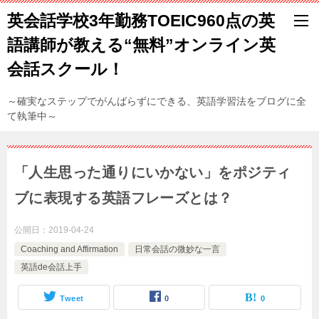
英会話学校3年勤務TOEIC960点の英
語講師が教える“無料”オンライン英
会話スクール！
～確実なステップでがんばらずにできる、英語学習法をブログに全
て執筆中～
「人生思った通りにいかない」をポジティ
ブに表現する英語フレーズとは？
公開日：
2019-04-24
Coaching and Affirmation
日常会話の微妙な一言
英語de会話上手
Tweet
0
0