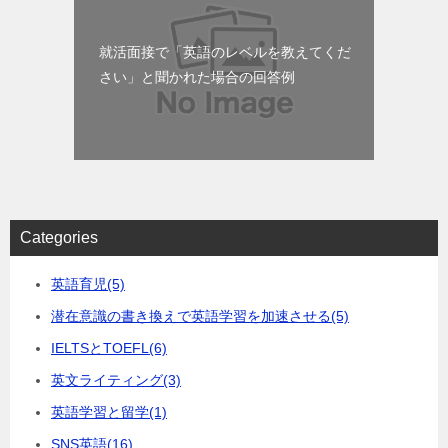
就活面接で「英語のレベルを教えてくだ
さい」と聞かれた場合の回答例
Categories
英語育児
(5)
潜在意識の書き換えで英語学習を加速させる
(5)
IELTSとTOEFL
(6)
英文ライティング
(3)
英語学習と留学
(1)
SNS英語
(16)