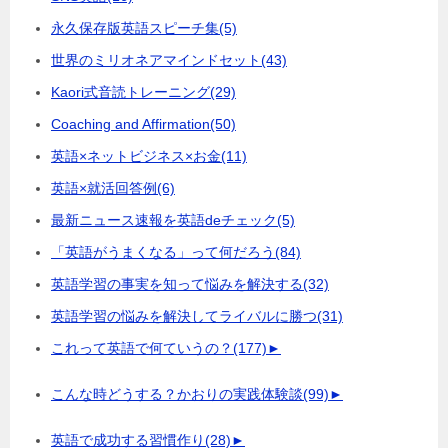
永久保存版英語スピーチ集
(5)
世界のミリオネアマインドセット
(43)
Kaori式音読トレーニング
(29)
Coaching and Affirmation
(50)
英語×ネットビジネス×お金
(11)
英語×就活回答例
(6)
最新ニュース速報を英語deチェック
(5)
「英語がうまくなる」って何だろう
(84)
英語学習の事実を知って悩みを解決する
(32)
英語学習の悩みを解決してライバルに勝つ
(31)
これって英語で何ていうの？
(177)
►
こんな時どうする？かおりの実践体験談
(99)
►
英語で成功する習慣作り
(28)
►