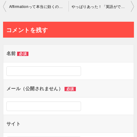
投
Affirmationって本当に効くの？こんなタイプの人は超効くので要注意！
やっぱりあった！「英語ができない！悔しい！」を徹底的に解決する方法まとめ[動画解説付き]
稿
ナ
コメントを残す
ビ
ゲ
名前
必須
ー
シ
ョ
メール（公開されません）
必須
ン
サイト