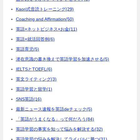
Kaori式音読トレーニング
(29)
Coaching and Affirmation
(50)
英語×ネットビジネス×お金
(11)
英語×就活回答例
(6)
英語育児
(5)
潜在意識の書き換えで英語学習を加速させる
(5)
IELTSとTOEFL
(6)
英文ライティング
(3)
英語学習と留学
(1)
SNS英語
(16)
最新ニュース速報を英語deチェック
(5)
「英語がうまくなる」って何だろう
(84)
英語学習の事実を知って悩みを解決する
(32)
英語学習の悩みを解決してライバルに勝つ
(31)