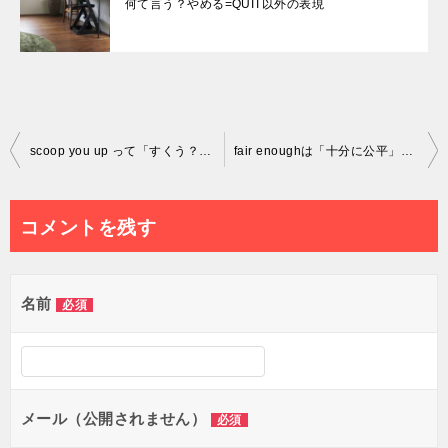
何て言う？やめる=QUIT以外の表現
投
scoop you up って「すくう？」っていう意味？
fair enoughは「十分に公平」っていう意味？
稿
ナ
コメントを残す
ビ
ゲ
名前
必須
ー
シ
ョ
メール（公開されません）
必須
ン