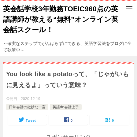
英会話学校3年勤務TOEIC960点の英
語講師が教える“無料”オンライン英
会話スクール！
～確実なステップでがんばらずにできる、英語学習法をブログに全
て執筆中～
You look like a potatoって、「じゃがいも
に見えるよ」っていう意味？
公開日：
2020-12-19
日常会話の微妙な一言
英語de会話上手
Tweet
0
0