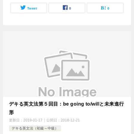
Tweet
0
0
デキる英文法第５回目：be going to/willと未来進行
形
更新日：
2019-01-17
公開日：
2018-12-21
デキる英文法（初級～中級）