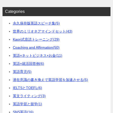
Categories
永久保存版英語スピーチ集
(5)
世界のミリオネアマインドセット
(43)
Kaori式音読トレーニング
(29)
Coaching and Affirmation
(50)
英語×ネットビジネス×お金
(11)
英語×就活回答例
(6)
英語育児
(5)
潜在意識の書き換えで英語学習を加速させる
(5)
IELTSとTOEFL
(6)
英文ライティング
(3)
英語学習と留学
(1)
SNS英語
(16)