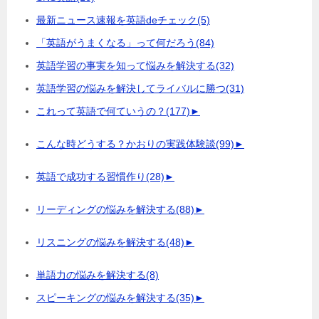
最新ニュース速報を英語deチェック
(5)
「英語がうまくなる」って何だろう
(84)
英語学習の事実を知って悩みを解決する
(32)
英語学習の悩みを解決してライバルに勝つ
(31)
これって英語で何ていうの？
(177)
►
こんな時どうする？かおりの実践体験談
(99)
►
英語で成功する習慣作り
(28)
►
リーディングの悩みを解決する
(88)
►
リスニングの悩みを解決する
(48)
►
単語力の悩みを解決する
(8)
スピーキングの悩みを解決する
(35)
►