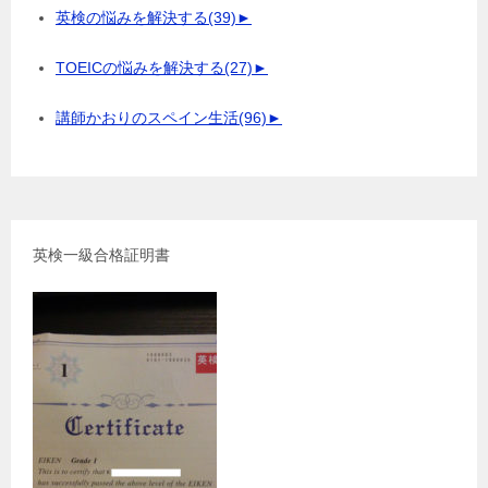
英検の悩みを解決する
(39)
►
TOEICの悩みを解決する
(27)
►
講師かおりのスペイン生活
(96)
►
英検一級合格証明書