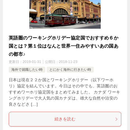
英語圏のワーキングホリデー協定国でおすすめ６か
国とは？第１位はなんと世界一住みやすいあの国あ
の都市♪
更新日：
2019-01-31
公開日：
2018-11-23
海外で就職したい時
とにかく海外に行きたい時
日本は現在２２か国とワーキングホリデー（以下ワーホ
リ）協定を結んでいます。今日はその中でも、英語圏のお
すすめワーホリ協定国をまとめてみました。 カナダ ワーキ
ングホリデーで大人気の国カナダは、雄大な自然や治安の
良さなどさ […]
続きを読む