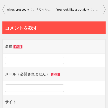
投
wires crossedって、「ワイヤーが交差してる」っていう意味？
You look like a potatoって、「じゃがいもに見えるよ」っていう意味？
稿
ナ
コメントを残す
ビ
ゲ
名前
必須
ー
シ
ョ
メール（公開されません）
必須
ン
サイト