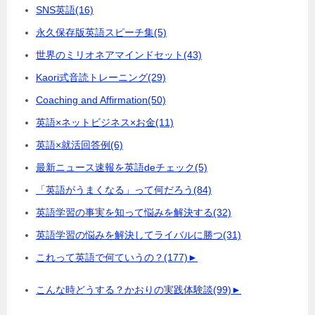
SNS英語
(16)
永久保存版英語スピーチ集
(5)
世界のミリオネアマインドセット
(43)
Kaori式音読トレーニング
(29)
Coaching and Affirmation
(50)
英語×ネットビジネス×お金
(11)
英語×就活回答例
(6)
最新ニュース速報を英語deチェック
(5)
「英語がうまくなる」って何だろう
(84)
英語学習の事実を知って悩みを解決する
(32)
英語学習の悩みを解決してライバルに勝つ
(31)
これって英語で何ていうの？
(177)
►
こんな時どうする？かおりの実践体験談
(99)
►