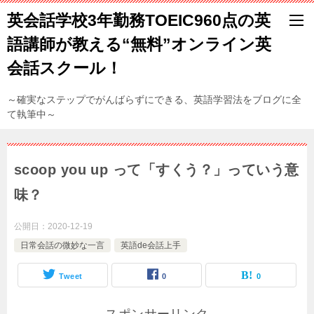
英会話学校3年勤務TOEIC960点の英
語講師が教える“無料”オンライン英
会話スクール！
～確実なステップでがんばらずにできる、英語学習法をブログに全
て執筆中～
scoop you up って「すくう？」っていう意
味？
公開日：
2020-12-19
日常会話の微妙な一言
英語de会話上手
Tweet
0
0