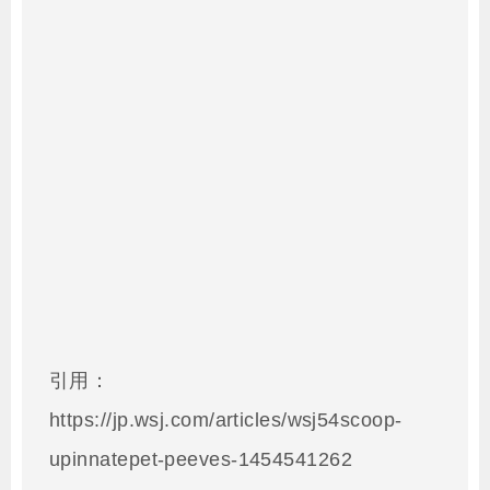
引用：
https://jp.wsj.com/articles/wsj54scoop-
upinnatepet-peeves-1454541262