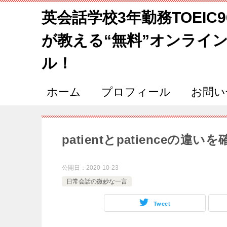
英会話学校3年勤務TOEIC
が教える“無料”オンライ
ル！
ホーム
プロフィール
お問い
patientとpatienceの違
公開日：
2020-10-23
日常会話の微妙な一言
Tweet