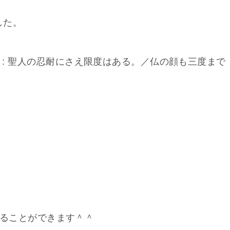
した。
 has limits. : 聖人の忍耐にさえ限度はある。／仏の顔も三度まで
。
て覚えることができます＾＾