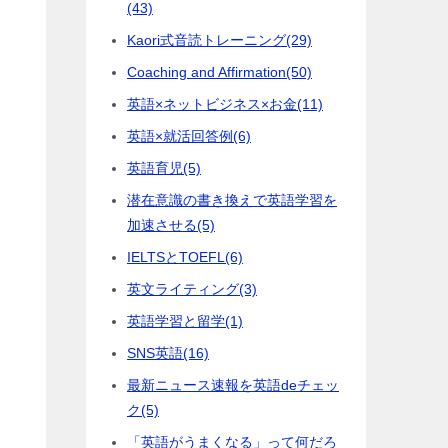
(43)
Kaori式音読トレーニング
(29)
Coaching and Affirmation
(50)
英語×ネットビジネス×お金
(11)
英語×就活回答例
(6)
英語育児
(5)
潜在意識の書き換えで英語学習を
加速させる
(5)
IELTSとTOEFL
(6)
英文ライティング
(3)
に
英語学習と留学
(1)
SNS英語
(16)
最新ニュース速報を英語deチェッ
ク
(5)
ら
「英語がうまくなる」って何だろ