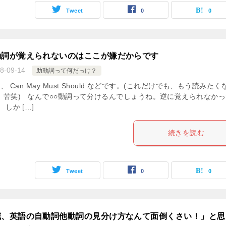
Tweet
0
0
動詞が覚えられないのはここが嫌だからです
8-09-14
助動詞って何だっけ？
Can May Must Should などです。(これだけでも、もう読みたく
。苦笑) なんで○○動詞って分けるんでしょうね。逆に覚えられなかっ
しか […]
続きを読む
Tweet
0
0
減、英語の自動詞他動詞の見分け方なんて面倒くさい！」と思