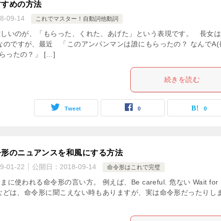
すすめの方法
8-09-14
これでマスター！自動詞他動詞
しいのが、「もらった、くれた、あげた」という表現です。 長女は
なのですが、最近 「このアンパンマンは誰にもらったの？ なんでA(
らったの？」 […]
続きを読む
Tweet
0
0
令形のニュアンスを和風にする方法
9-01-22
公開日：
2018-09-14
命令形はこれで完璧
使われる命令形の言い方。 例えば、Be careful. 危ない Wait for 
などは、命令形に聞こえない時もありますが、実は命令形だったりし