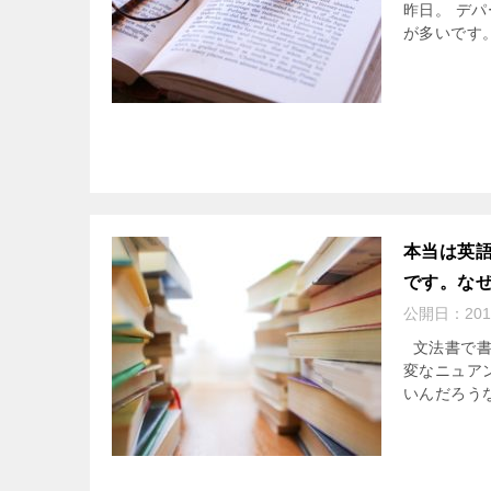
昨日。 デ
が多いです。
本当は英語
です。な
公開日：
201
文法書で書
変なニュア
いんだろうな