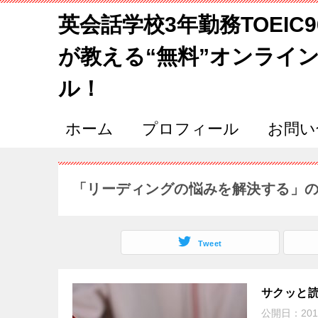
英会話学校3年勤務TOEIC
が教える“無料”オンライ
ル！
ホーム
プロフィール
お問い
「リーディングの悩みを解決する」
Tweet
サクッと
公開日：
201