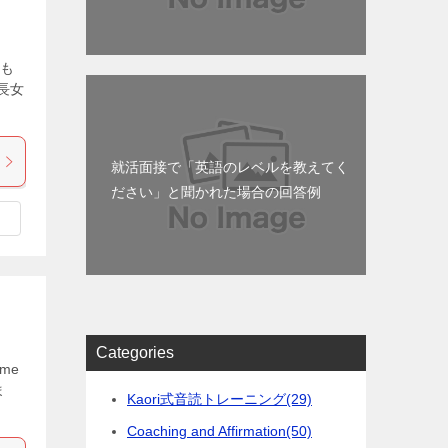
も
長女
就活面接で「英語のレベルを教えてく
ださい」と聞かれた場合の回答例
Categories
me
ま
Kaori式音読トレーニング
(29)
Coaching and Affirmation
(50)