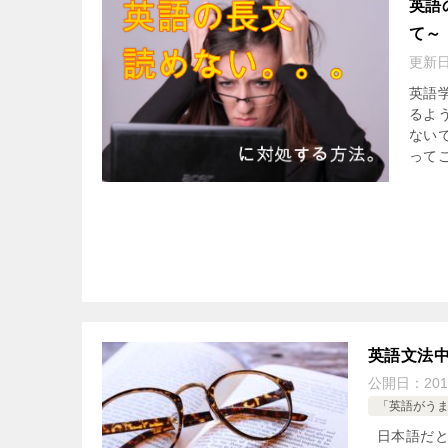
英語
て～
更新
英語
るよ
ない
ってこ
英語文法
公開日：
201
「英語がう
日本語だと