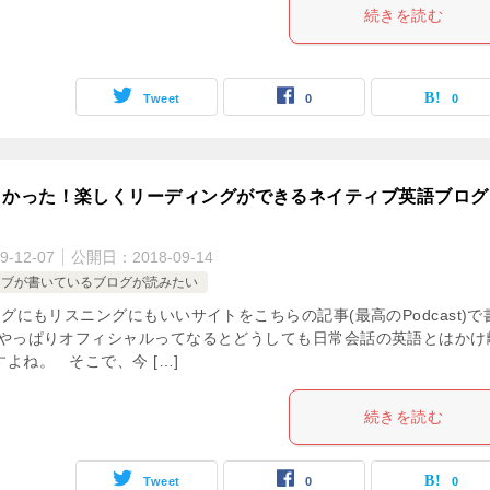
続きを読む
Tweet
0
0
よかった！楽しくリーディングができるネイティブ英語ブログ
9-12-07
公開日：
2018-09-14
ィブが書いているブログが読みたい
にもリスニングにもいいサイトをこちらの記事(最高のPodcast)で
 やっぱりオフィシャルってなるとどうしても日常会話の英語とはかけ
よね。 そこで、今 […]
続きを読む
Tweet
0
0