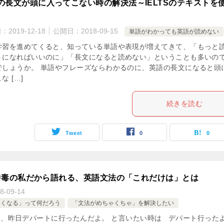
の長文が頭に入ってこない時の解決法～IELTSのテキストを
日：
2019-12-18
公開日：
2018-09-15
単語がわかっても英語が読めない
学習を進めてくると、知っている単語や表現が増えてきて、「もっと
うになればいいのに」「長文になると読めない」ということも多いの
でしょうか。 単語やフレーズならわかるのに、英語の長文になると頭
な […]
続きを読む
Tweet
0
0
中毒の私だから語れる、英語文法の「これだけは」とは
8-09-14
まくなる」って何だろう
「文法がめちゃくちゃ」を解決したい
、昨日デパートに行ったんだよ。 と言いたい時は デパート行った