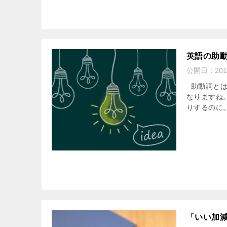
英語の助
公開日：
201
助動詞とは、 
なりますね
りするのに。 
「いい加