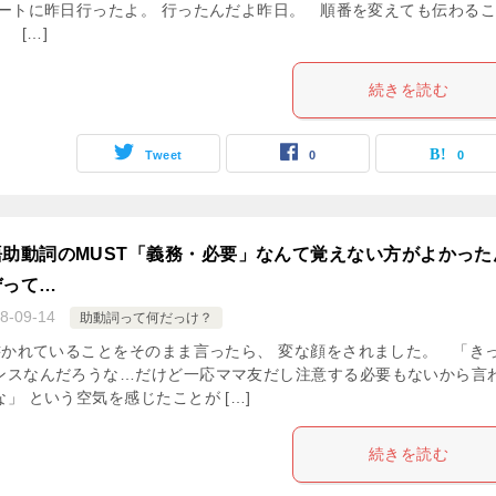
パートに昨日行ったよ。 行ったんだよ昨日。 順番を変えても伝わる
 […]
続きを読む
Tweet
0
0
助動詞のMUST「義務・必要」なんて覚えない方がよかった
ぜって…
8-09-14
助動詞って何だっけ？
かれていることをそのまま言ったら、 変な顔をされました。 「き
ンスなんだろうな…だけど一応ママ友だし注意する必要もないから言
」 という空気を感じたことが […]
続きを読む