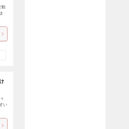
受動
ま
け
色々
すい