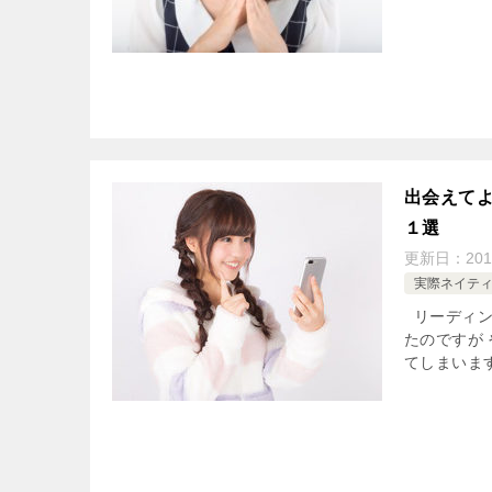
出会えて
１選
更新日：
201
実際ネイテ
リーディング
たのですが
てしまいます