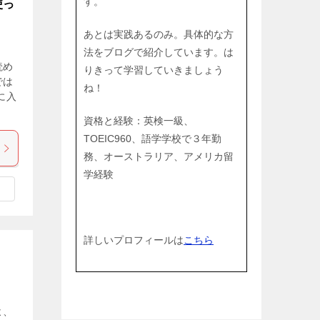
す。
使っ
あとは実践あるのみ。具体的な方
法をブログで紹介しています。は
読め
りきって学習していきましょう
では
ね！
に入
資格と経験：英検一級、
TOEIC960、語学学校で３年勤
務、オーストラリア、アメリカ留
学経験
詳しいプロフィールは
こちら
よ、