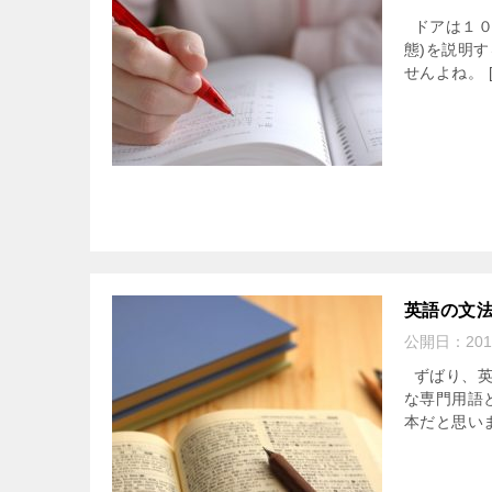
ドアは１０時に
態)を説明
せんよね。 [
英語の文
公開日：
201
ずばり、英
な専門用語と
本だと思いま