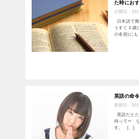
た時にお
公開日：
201
日本語で難
うすぐ３歳
の名前)にも
英語の命
更新日：
201
英語だとたまに
待ってー 
す。 […]