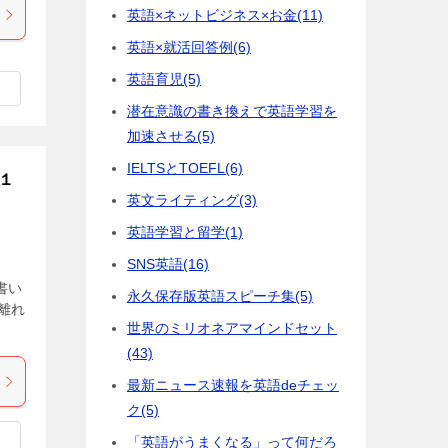
英語×ネットビジネス×お金
(11)
英語×就活回答例
(6)
英語育児
(5)
潜在意識の書き換えで英語学習を
加速させる
(5)
IELTSとTOEFL
(6)
１
英文ライティング
(3)
英語学習と留学
(1)
SNS英語
(16)
書い
永久保存版英語スピーチ集
(5)
離れ
世界のミリオネアマインドセット
(43)
最新ニュース速報を英語deチェッ
ク
(5)
「英語がうまくなる」って何だろ