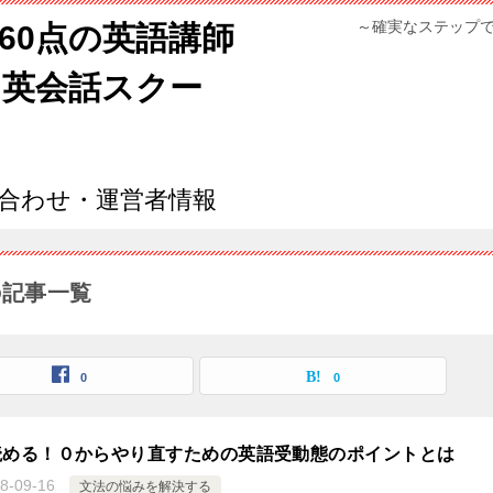
～確実なステップ
960点の英語講師
ン英会話スクー
合わせ・運営者情報
の記事一覧
0
0
読める！０からやり直すための英語受動態のポイントとは
8-09-16
文法の悩みを解決する