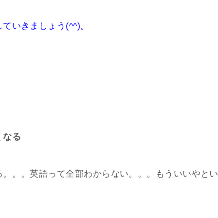
て
く
いきましょう(^^)。
だ
さ
い。
くなる
る。。。英語って全部わからない。。。もういいやと