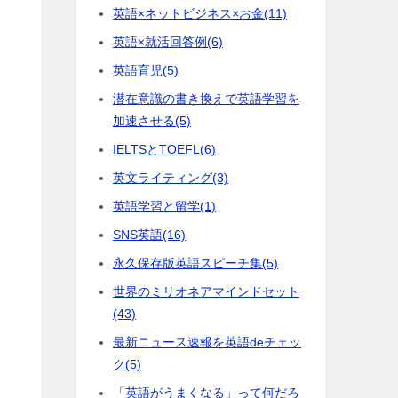
英語×ネットビジネス×お金
(11)
英語×就活回答例
(6)
英語育児
(5)
潜在意識の書き換えで英語学習を
加速させる
(5)
IELTSとTOEFL
(6)
英文ライティング
(3)
英語学習と留学
(1)
SNS英語
(16)
永久保存版英語スピーチ集
(5)
世界のミリオネアマインドセット
(43)
最新ニュース速報を英語deチェッ
ク
(5)
「英語がうまくなる」って何だろ