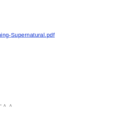
ming-Supernatural.pdf
す＾＾