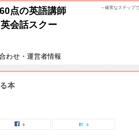
～確実なステップ
960点の英語講師
ン英会話スクー
合わせ・運営者情報
る本
0
0