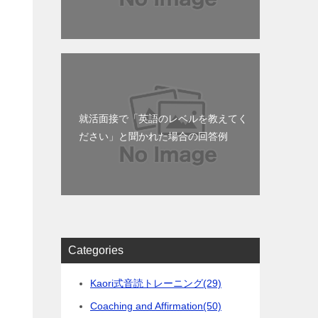
就活面接で「英語のレベルを教えてく
ださい」と聞かれた場合の回答例
Categories
感
Kaori式音読トレーニング
(29)
Coaching and Affirmation
(50)