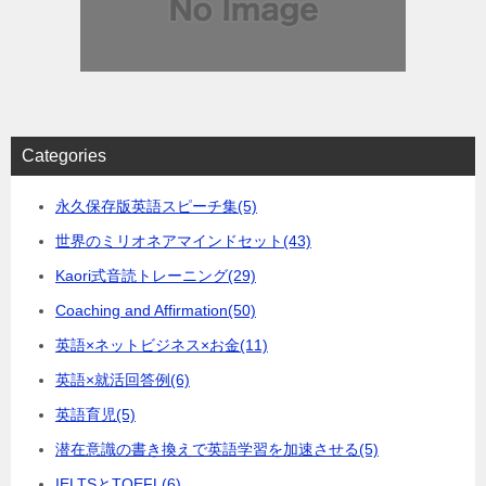
Categories
永久保存版英語スピーチ集
(5)
世界のミリオネアマインドセット
(43)
Kaori式音読トレーニング
(29)
Coaching and Affirmation
(50)
英語×ネットビジネス×お金
(11)
英語×就活回答例
(6)
英語育児
(5)
潜在意識の書き換えで英語学習を加速させる
(5)
IELTSとTOEFL
(6)