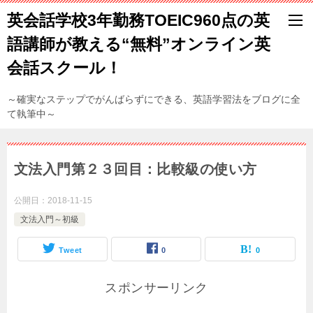
英会話学校3年勤務TOEIC960点の英
語講師が教える“無料”オンライン英
会話スクール！
～確実なステップでがんばらずにできる、英語学習法をブログに全
て執筆中～
文法入門第２３回目：比較級の使い方
公開日：
2018-11-15
文法入門～初級
Tweet
0
0
スポンサーリンク