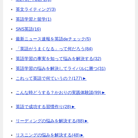
英文ライティング
(3)
英語学習と留学
(1)
SNS英語
(16)
最新ニュース速報を英語deチェック
(5)
「英語がうまくなる」って何だろう
(84)
英語学習の事実を知って悩みを解決する
(32)
英語学習の悩みを解決してライバルに勝つ
(31)
これって英語で何ていうの？
(177)
►
こんな時どうする？かおりの実践体験談
(99)
►
英語で成功する習慣作り
(28)
►
リーディングの悩みを解決する
(88)
►
リスニングの悩みを解決する
(48)
►