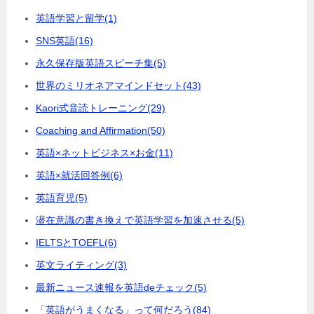
英語学習と留学
(1)
SNS英語
(16)
永久保存版英語スピーチ集
(5)
世界のミリオネアマインドセット
(43)
Kaori式音読トレーニング
(29)
Coaching and Affirmation
(50)
英語×ネットビジネス×お金
(11)
英語×就活回答例
(6)
英語育児
(5)
潜在意識の書き換えで英語学習を加速させる
(5)
IELTSとTOEFL
(6)
英文ライティング
(3)
最新ニュース速報を英語deチェック
(5)
「英語がうまくなる」って何だろう
(84)