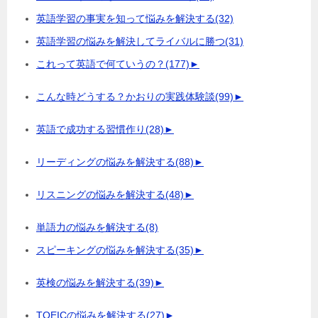
英語学習の事実を知って悩みを解決する
(32)
英語学習の悩みを解決してライバルに勝つ
(31)
これって英語で何ていうの？
(177)
►
こんな時どうする？かおりの実践体験談
(99)
►
英語で成功する習慣作り
(28)
►
リーディングの悩みを解決する
(88)
►
リスニングの悩みを解決する
(48)
►
単語力の悩みを解決する
(8)
スピーキングの悩みを解決する
(35)
►
英検の悩みを解決する
(39)
►
TOEICの悩みを解決する
(27)
►