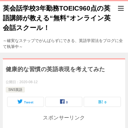
英会話学校3年勤務TOEIC960点の英
語講師が教える“無料”オンライン英
会話スクール！
～確実なステップでがんばらずにできる、英語学習法をブログに全
て執筆中～
健康的な習慣の英語表現を考えてみた
公開日：
2020-08-12
SNS英語
Tweet
0
0
スポンサーリンク