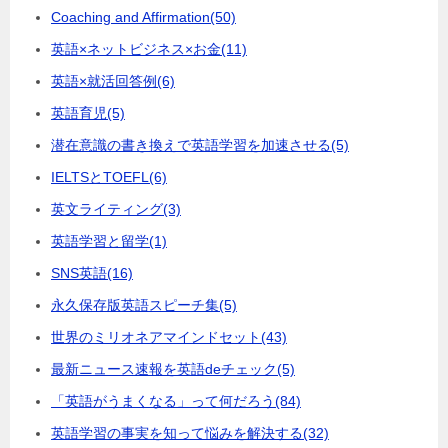
Coaching and Affirmation
(50)
英語×ネットビジネス×お金
(11)
英語×就活回答例
(6)
英語育児
(5)
潜在意識の書き換えで英語学習を加速させる
(5)
IELTSとTOEFL
(6)
英文ライティング
(3)
英語学習と留学
(1)
SNS英語
(16)
永久保存版英語スピーチ集
(5)
世界のミリオネアマインドセット
(43)
最新ニュース速報を英語deチェック
(5)
「英語がうまくなる」って何だろう
(84)
英語学習の事実を知って悩みを解決する
(32)