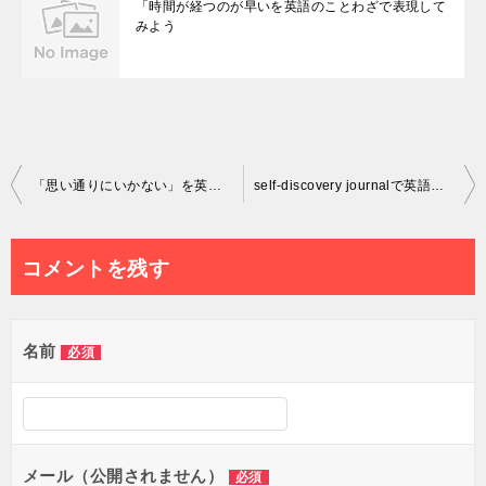
「時間が経つのが早いを英語のことわざで表現して
みよう
投
「思い通りにいかない」を英語で表現してみる
self-discovery journalで英語で新しい自分を発見する方法
稿
ナ
コメントを残す
ビ
ゲ
名前
必須
ー
シ
ョ
メール（公開されません）
必須