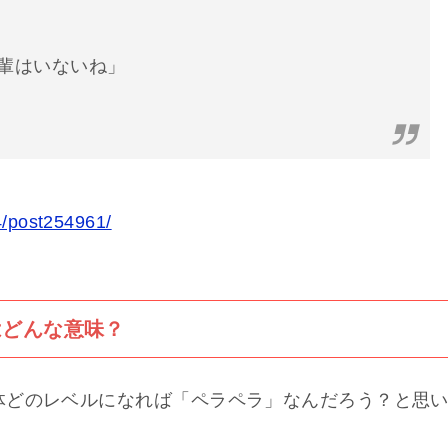
輩はいないね」
24/post254961/
はどんな意味？
体どのレベルになれば「ペラペラ」なんだろう？と思