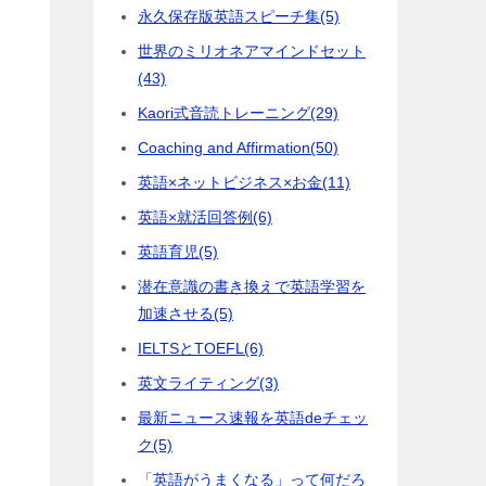
永久保存版英語スピーチ集
(5)
世界のミリオネアマインドセット
(43)
Kaori式音読トレーニング
(29)
Coaching and Affirmation
(50)
英語×ネットビジネス×お金
(11)
英語×就活回答例
(6)
英語育児
(5)
潜在意識の書き換えで英語学習を
加速させる
(5)
IELTSとTOEFL
(6)
英文ライティング
(3)
最新ニュース速報を英語deチェッ
ク
(5)
「英語がうまくなる」って何だろ