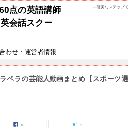
～確実なステップ
960点の英語講師
ン英会話スクー
合わせ・運営者情報
ラペラの芸能人動画まとめ【スポーツ
0
0