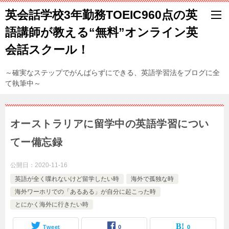
英会話学校3年勤務TOEIC960点の英
語講師が教える“無料”オンライン英
会話スクール！
～確実なステップでがんばらずにできる、英語学習法をブログに全
て執筆中～
オーストラリアに留学中の英語学習につい
てー備忘録
公開日：
2020-11-16
英語が全く喋れないけど留学したい時
海外で孤独な時
海外ワーホリでの「あるある」が自分に起こった時
とにかく海外に行きたい時
Tweet
0
0