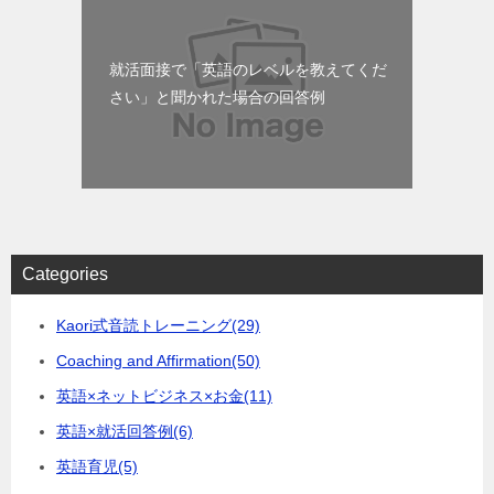
就活面接で「英語のレベルを教えてくだ
さい」と聞かれた場合の回答例
Categories
Kaori式音読トレーニング
(29)
Coaching and Affirmation
(50)
英語×ネットビジネス×お金
(11)
英語×就活回答例
(6)
英語育児
(5)