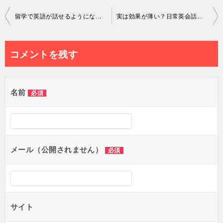
投
留学で英語が話せるようになる期間ってどのくらい？実際に英語が口から飛び出るの？
実は効果が薄い？日常英会話レベルを習得できない方法？
稿
ナ
コメントを残す
ビ
ゲ
名前
必須
ー
シ
ョ
メール（公開されません）
必須
ン
サイト