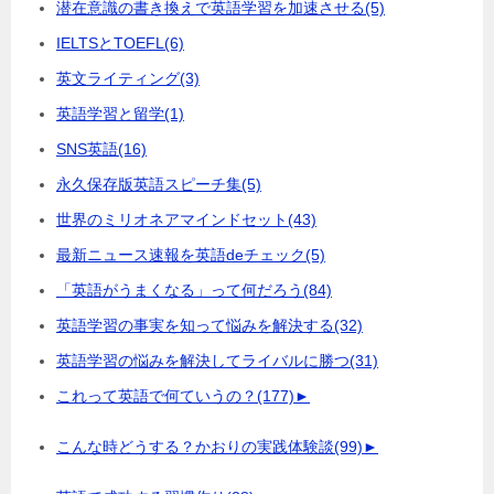
潜在意識の書き換えで英語学習を加速させる
(5)
IELTSとTOEFL
(6)
英文ライティング
(3)
英語学習と留学
(1)
SNS英語
(16)
永久保存版英語スピーチ集
(5)
世界のミリオネアマインドセット
(43)
最新ニュース速報を英語deチェック
(5)
「英語がうまくなる」って何だろう
(84)
英語学習の事実を知って悩みを解決する
(32)
英語学習の悩みを解決してライバルに勝つ
(31)
これって英語で何ていうの？
(177)
►
こんな時どうする？かおりの実践体験談
(99)
►