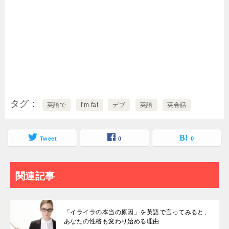
タグ
英語で
I'm fat
デブ
英語
英会話
Tweet
0
0
関連記事
「イライラの本当の原因」を英語で言ってみると、
あなたの性格も変わり始める理由