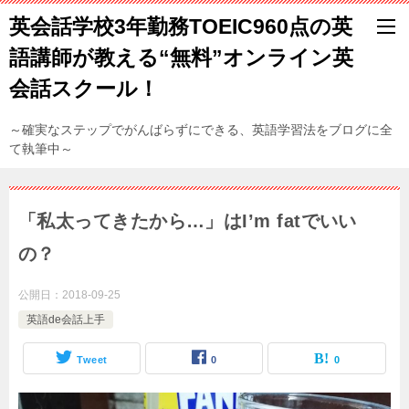
英会話学校3年勤務TOEIC960点の英
語講師が教える“無料”オンライン英
会話スクール！
～確実なステップでがんばらずにできる、英語学習法をブログに全
て執筆中～
「私太ってきたから…」はI’m fatでいい
の？
公開日：
2018-09-25
英語de会話上手
Tweet
0
0