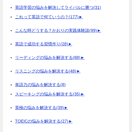
英語学習の悩みを解決してライバルに勝つ
(31)
これって英語で何ていうの？
(177)
►
こんな時どうする？かおりの実践体験談
(99)
►
英語で成功する習慣作り
(28)
►
リーディングの悩みを解決する
(88)
►
リスニングの悩みを解決する
(48)
►
単語力の悩みを解決する
(8)
スピーキングの悩みを解決する
(35)
►
英検の悩みを解決する
(39)
►
TOEICの悩みを解決する
(27)
►