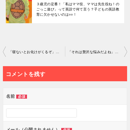
３歳児の定番！「私はママ役、ママは先生役ね！の
ごっこ遊び」って英語で何て言う？子どもの英語教
育に欠かせないのは○○！
投
「寝ないとお化けがくるぞ」は英語で何て言う？
「それは贅沢な悩みだよね」って英語で何て言うの？悩みを相談したい時のフレーズ３選
稿
ナ
コメントを残す
ビ
ゲ
名前
必須
ー
シ
ョ
メール（公開されません）