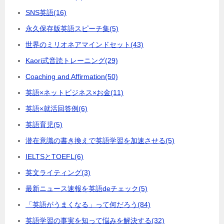
SNS英語
(16)
永久保存版英語スピーチ集
(5)
世界のミリオネアマインドセット
(43)
Kaori式音読トレーニング
(29)
Coaching and Affirmation
(50)
英語×ネットビジネス×お金
(11)
英語×就活回答例
(6)
英語育児
(5)
潜在意識の書き換えで英語学習を加速させる
(5)
IELTSとTOEFL
(6)
英文ライティング
(3)
最新ニュース速報を英語deチェック
(5)
「英語がうまくなる」って何だろう
(84)
英語学習の事実を知って悩みを解決する
(32)