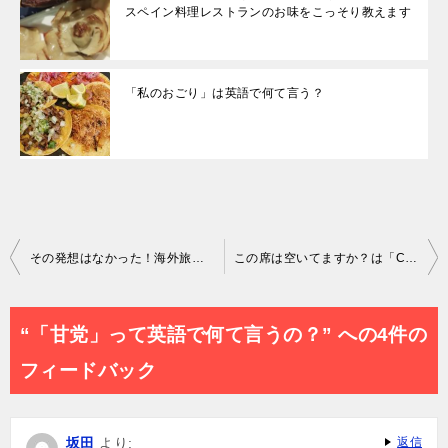
スペイン料理レストランのお味をこっそり教えます
「私のおごり」は英語で何て言う？
投
その発想はなかった！海外旅行で使える新しい英会話フレーズを動画でチェック
この席は空いてますか？は「Can I sit here?」ではない？
稿
ナ
“「甘党」って英語で何て言うの？” への4件の
ビ
フィードバック
ゲ
ー
坂田
より:
返信