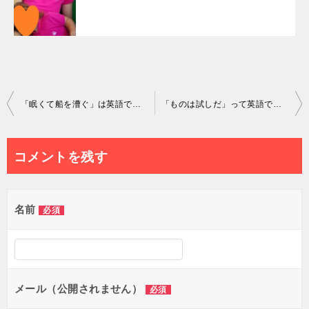
投
「眠くて船を漕ぐ」は英語で何て言う？
「ものは試しだ」って英語で何て言うの？
稿
ナ
コメントを残す
ビ
ゲ
名前
必須
ー
シ
ョ
メール（公開されません）
必須
ン