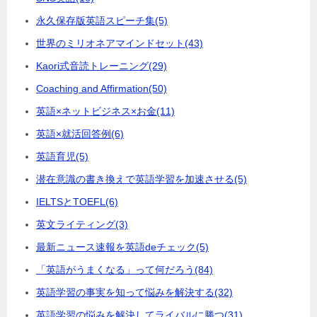
永久保存版英語スピーチ集
(5)
世界のミリオネアマインドセット
(43)
Kaori式音読トレーニング
(29)
Coaching and Affirmation
(50)
英語×ネットビジネス×お金
(11)
英語×就活回答例
(6)
英語育児
(5)
潜在意識の書き換えで英語学習を加速させる
(5)
IELTSとTOEFL
(6)
英文ライティング
(3)
最新ニュース速報を英語deチェック
(5)
「英語がうまくなる」って何だろう
(84)
英語学習の事実を知って悩みを解決する
(32)
英語学習の悩みを解決してライバルに勝つ
(31)