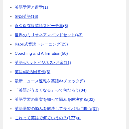
英語学習と留学
(1)
SNS英語
(16)
永久保存版英語スピーチ集
(5)
世界のミリオネアマインドセット
(43)
Kaori式音読トレーニング
(29)
Coaching and Affirmation
(50)
英語×ネットビジネス×お金
(11)
英語×就活回答例
(6)
最新ニュース速報を英語deチェック
(5)
「英語がうまくなる」って何だろう
(84)
英語学習の事実を知って悩みを解決する
(32)
英語学習の悩みを解決してライバルに勝つ
(31)
これって英語で何ていうの？
(177)
►