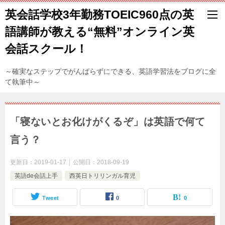
英会話学校3年勤務TOEIC960点の英
語講師が教える“無料”オンライン英
会話スクール！
～確実なステップでがんばらずにできる、英語学習法をブログに全
て執筆中～
「寝ないとお化けがくるぞ」は英語で何て
言う？
更新日：
2019-01-17
公開日：
2018-09-19
英語de会話上手
西英日トリリンガル育児
Tweet
0
0