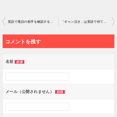
投
英語で電話の相手を確認する方法で「Who are you」はタブー
「ギャン泣き」は英語で何て言う？
稿
ナ
コメントを残す
ビ
ゲ
名前
必須
ー
シ
ョ
メール（公開されません）
必須
ン