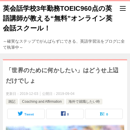
英会話学校3年勤務TOEIC960点の英
語講師が教える“無料”オンライン英
会話スクール！
～確実なステップでがんばらずにできる、英語学習法をブログに全
て執筆中～
「世界のために何かしたい」はどうせ上辺
だけでしょ
更新日：
2019-12-03
公開日：
2019-09-04
雑記
Coaching and Affirmation
海外で就職したい時
Tweet
0
0