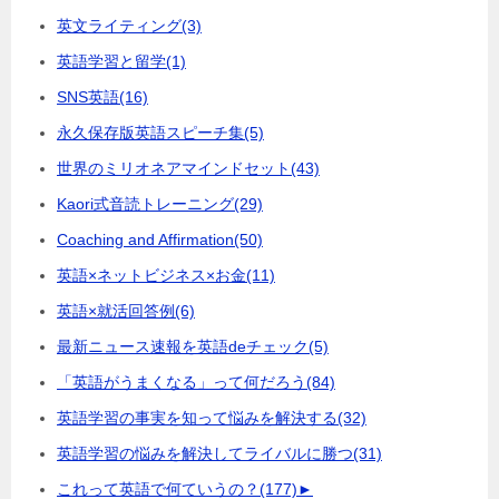
英文ライティング
(3)
英語学習と留学
(1)
SNS英語
(16)
永久保存版英語スピーチ集
(5)
世界のミリオネアマインドセット
(43)
Kaori式音読トレーニング
(29)
Coaching and Affirmation
(50)
英語×ネットビジネス×お金
(11)
英語×就活回答例
(6)
最新ニュース速報を英語deチェック
(5)
「英語がうまくなる」って何だろう
(84)
英語学習の事実を知って悩みを解決する
(32)
英語学習の悩みを解決してライバルに勝つ
(31)
これって英語で何ていうの？
(177)
►