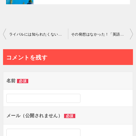
投
ライバルには知られたくない、英語学習とメディテーションの便利な活用方法とは？
その発想はなかった！「英語が話せるようになるまでの時間を無駄にしたくない」時に見られる行動12選
稿
ナ
コメントを残す
ビ
ゲ
名前
必須
ー
シ
ョ
メール（公開されません）
必須
ン