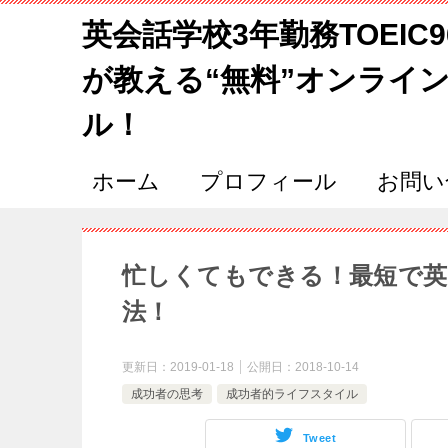
英会話学校3年勤務TOEIC
が教える“無料”オンライ
ル！
ホーム
プロフィール
お問い
忙しくてもできる！最短で英
法！
更新日：
2019-01-18
公開日：
2018-10-14
成功者の思考
成功者的ライフスタイル
Tweet