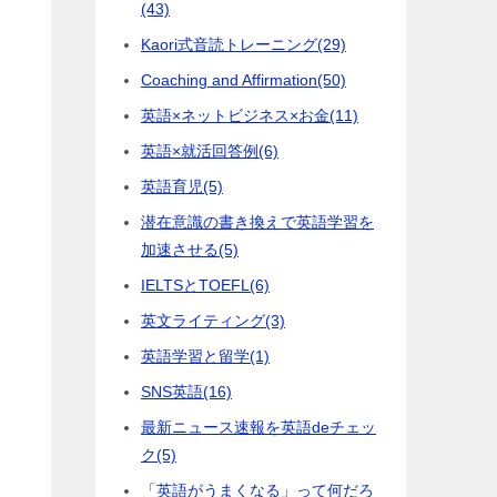
(43)
Kaori式音読トレーニング
(29)
Coaching and Affirmation
(50)
英語×ネットビジネス×お金
(11)
英語×就活回答例
(6)
英語育児
(5)
潜在意識の書き換えで英語学習を
加速させる
(5)
IELTSとTOEFL
(6)
英文ライティング
(3)
英語学習と留学
(1)
SNS英語
(16)
最新ニュース速報を英語deチェッ
ク
(5)
「英語がうまくなる」って何だろ