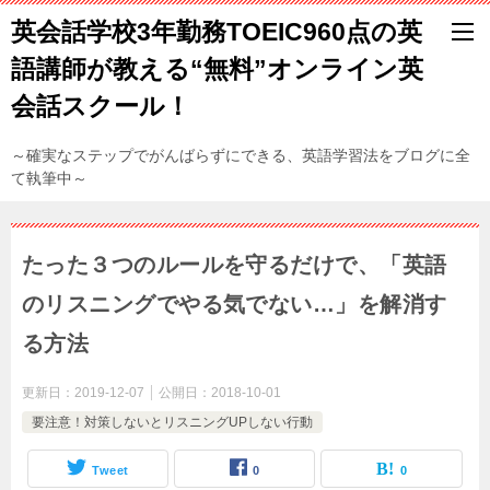
英会話学校3年勤務TOEIC960点の英
語講師が教える“無料”オンライン英
会話スクール！
～確実なステップでがんばらずにできる、英語学習法をブログに全
て執筆中～
たった３つのルールを守るだけで、「英語
のリスニングでやる気でない…」を解消す
る方法
更新日：
2019-12-07
公開日：
2018-10-01
要注意！対策しないとリスニングUPしない行動
Tweet
0
0