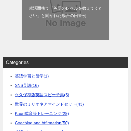
就活面接で「英語のレベルを教えてくだ
さい」と聞かれた場合の回答例
Categories
英語学習と留学
(1)
SNS英語
(16)
永久保存版英語スピーチ集
(5)
世界のミリオネアマインドセット
(43)
Kaori式音読トレーニング
(29)
Coaching and Affirmation
(50)