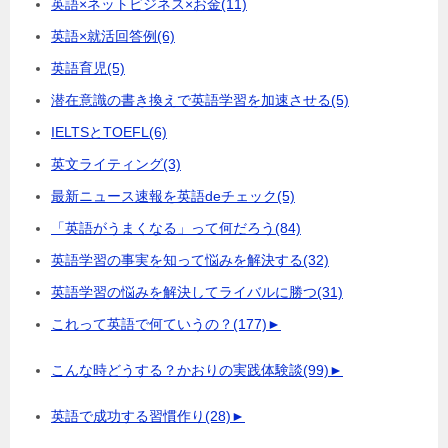
英語×ネットビジネス×お金
(11)
英語×就活回答例
(6)
英語育児
(5)
潜在意識の書き換えで英語学習を加速させる
(5)
IELTSとTOEFL
(6)
英文ライティング
(3)
最新ニュース速報を英語deチェック
(5)
「英語がうまくなる」って何だろう
(84)
英語学習の事実を知って悩みを解決する
(32)
英語学習の悩みを解決してライバルに勝つ
(31)
これって英語で何ていうの？
(177)
►
こんな時どうする？かおりの実践体験談
(99)
►
英語で成功する習慣作り
(28)
►