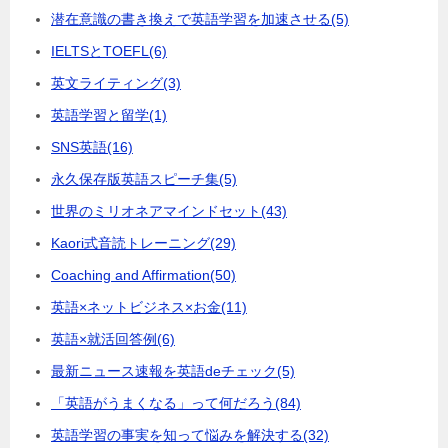
潜在意識の書き換えで英語学習を加速させる
(5)
IELTSとTOEFL
(6)
英文ライティング
(3)
英語学習と留学
(1)
SNS英語
(16)
永久保存版英語スピーチ集
(5)
世界のミリオネアマインドセット
(43)
Kaori式音読トレーニング
(29)
Coaching and Affirmation
(50)
英語×ネットビジネス×お金
(11)
英語×就活回答例
(6)
最新ニュース速報を英語deチェック
(5)
「英語がうまくなる」って何だろう
(84)
英語学習の事実を知って悩みを解決する
(32)