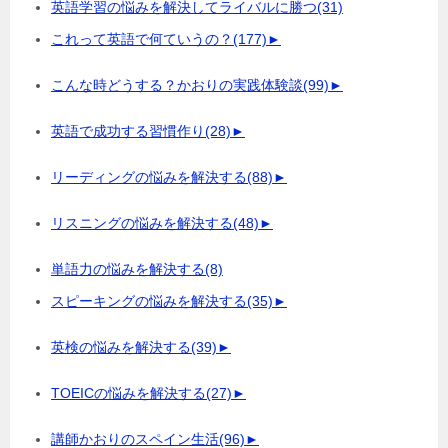
英語学習の悩みを解決してライバルに勝つ
(31)
これって英語で何ていうの？
(177)
►
こんな時どうする？かおりの実践体験談
(99)
►
英語で成功する習慣作り
(28)
►
リーディングの悩みを解決する
(88)
►
リスニングの悩みを解決する
(48)
►
単語力の悩みを解決する
(8)
スピーキングの悩みを解決する
(35)
►
英検の悩みを解決する
(39)
►
TOEICの悩みを解決する
(27)
►
講師かおりのスペイン生活
(96)
►