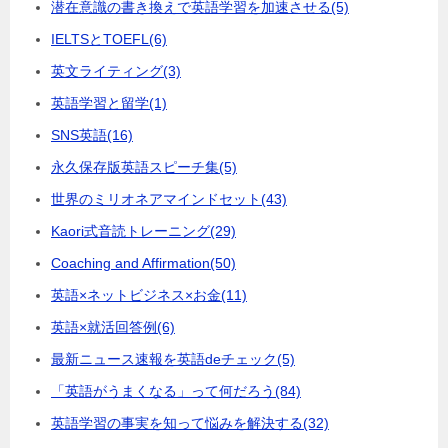
潜在意識の書き換えで英語学習を加速させる
(5)
IELTSとTOEFL
(6)
英文ライティング
(3)
英語学習と留学
(1)
SNS英語
(16)
永久保存版英語スピーチ集
(5)
世界のミリオネアマインドセット
(43)
Kaori式音読トレーニング
(29)
Coaching and Affirmation
(50)
英語×ネットビジネス×お金
(11)
英語×就活回答例
(6)
最新ニュース速報を英語deチェック
(5)
「英語がうまくなる」って何だろう
(84)
英語学習の事実を知って悩みを解決する
(32)