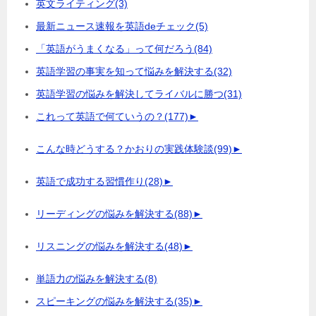
英文ライティング
(3)
最新ニュース速報を英語deチェック
(5)
「英語がうまくなる」って何だろう
(84)
英語学習の事実を知って悩みを解決する
(32)
英語学習の悩みを解決してライバルに勝つ
(31)
これって英語で何ていうの？
(177)
►
こんな時どうする？かおりの実践体験談
(99)
►
英語で成功する習慣作り
(28)
►
リーディングの悩みを解決する
(88)
►
リスニングの悩みを解決する
(48)
►
単語力の悩みを解決する
(8)
スピーキングの悩みを解決する
(35)
►