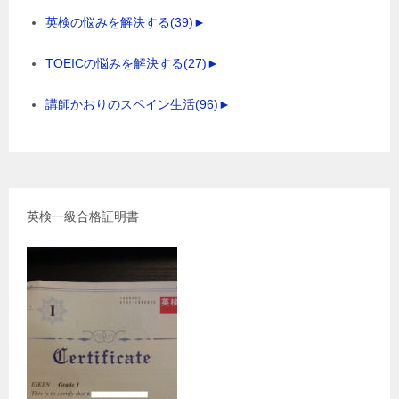
英検の悩みを解決する
(39)
►
TOEICの悩みを解決する
(27)
►
講師かおりのスペイン生活
(96)
►
英検一級合格証明書