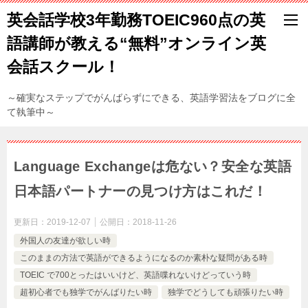
英会話学校3年勤務TOEIC960点の英
語講師が教える“無料”オンライン英
会話スクール！
～確実なステップでがんばらずにできる、英語学習法をブログに全
て執筆中～
Language Exchangeは危ない？安全な英語
日本語パートナーの見つけ方はこれだ！
更新日：
2019-12-07
公開日：
2018-11-26
外国人の友達が欲しい時
このままの方法で英語ができるようになるのか素朴な疑問がある時
TOEIC で700とったはいいけど、英語喋れないけどっていう時
超初心者でも独学でがんばりたい時
独学でどうしても頑張りたい時