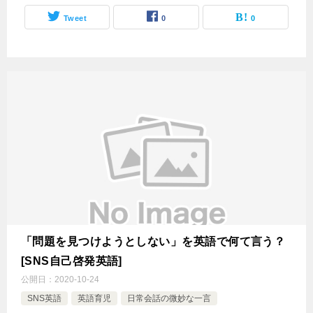
Tweet
0
0
「問題を見つけようとしない」を英語で何て言う？
[SNS自己啓発英語]
公開日：
2020-10-24
SNS英語
英語育児
日常会話の微妙な一言