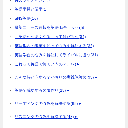
英文ライティング
(3)
英語学習と留学
(1)
SNS英語
(16)
最新ニュース速報を英語deチェック
(5)
「英語がうまくなる」って何だろう
(84)
英語学習の事実を知って悩みを解決する
(32)
英語学習の悩みを解決してライバルに勝つ
(31)
これって英語で何ていうの？
(177)
►
こんな時どうする？かおりの実践体験談
(99)
►
英語で成功する習慣作り
(28)
►
リーディングの悩みを解決する
(88)
►
リスニングの悩みを解決する
(48)
►