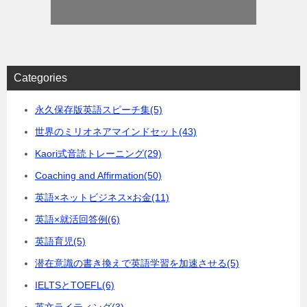
Categories
永久保存版英語スピーチ集
(5)
世界のミリオネアマインドセット
(43)
Kaori式音読トレーニング
(29)
Coaching and Affirmation
(50)
英語×ネットビジネス×お金
(11)
英語×就活回答例
(6)
英語育児
(5)
潜在意識の書き換えで英語学習を加速させる
(5)
IELTSとTOEFL
(6)