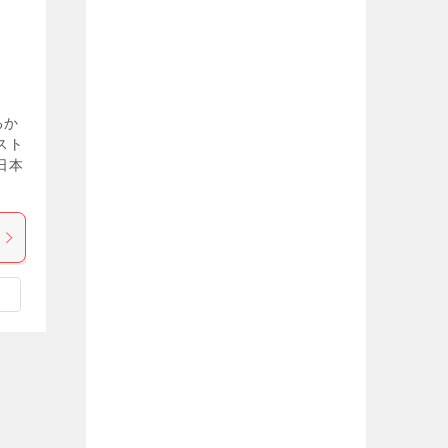
るか
スト
日本