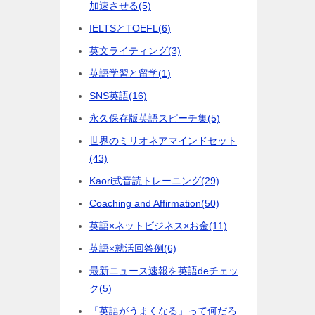
加速させる
(5)
IELTSとTOEFL
(6)
英文ライティング
(3)
英語学習と留学
(1)
SNS英語
(16)
永久保存版英語スピーチ集
(5)
世界のミリオネアマインドセット
(43)
Kaori式音読トレーニング
(29)
Coaching and Affirmation
(50)
英語×ネットビジネス×お金
(11)
英語×就活回答例
(6)
最新ニュース速報を英語deチェッ
ク
(5)
「英語がうまくなる」って何だろ