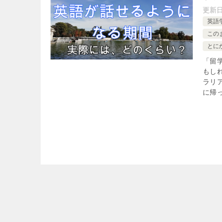
更新
英語
この
とに
「留
もし
ラリ
に帰っ