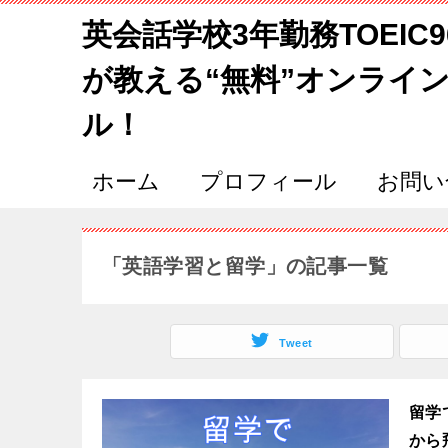
英会話学校3年勤務TOEIC
が教える“無料”オンライ
ル！
ホーム
プロフィール
お問い
「英語学習と留学」の記事一覧
Tweet
留学
から