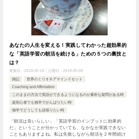
あなたの人生を変える！実践してわかった超効果的
な「英語学習の朝活を続ける」ための５つの裏技と
は？
更新日：
2019-05-19
公開日：
2019-05-09
雑記
世界のミリオネアマインドセット
Coaching and Affirmation
このままの方法で英語ができるようになるのか素朴な疑問がある時
超初心者でも独学でがんばりたい時
独学でどうしても頑張りたい時
「朝活は良いらしい」「英語学習のインプットに効果的
だ」ということが分かっていても、なかなか実践できない
こともありますよね。私は失敗しながら朝活を２年間続け