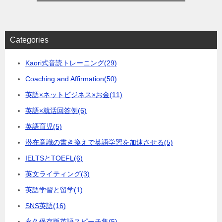
Categories
Kaori式音読トレーニング
(29)
Coaching and Affirmation
(50)
英語×ネットビジネス×お金
(11)
英語×就活回答例
(6)
英語育児
(5)
潜在意識の書き換えで英語学習を加速させる
(5)
IELTSとTOEFL
(6)
英文ライティング
(3)
英語学習と留学
(1)
SNS英語
(16)
永久保存版英語スピーチ集
(5)