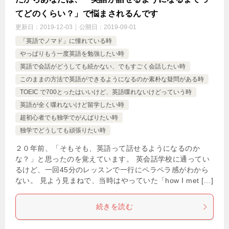
てどのくらい？」で悩まされるんです
更新日：
2019-12-03
公開日：
2019-09-01
「英語でノマド」に憧れている時
やっぱりもう一度英語を勉強したい時
英語で会話がどうしても続かない、でもすごく会話したい時
このままの方法で英語ができるようになるのか素朴な疑問がある時
TOEIC で700とったはいいけど、英語喋れないけどっていう時
英語が全く喋れないけど留学したい時
超初心者でも独学でがんばりたい時
独学でどうしても頑張りたい時
２０年前、「そもそも、英語って話せるようになるのか
な？」と思ったのを覚えています。 英会話学校に通ってい
るけど、一回45分のレッスンで一行にペラペラ感がわから
ない。 見よう見まねで、当時はやっていた「how I met […]
続きを読む