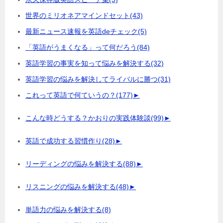
世界のミリオネアマインドセット
(43)
最新ニュース速報を英語deチェック
(5)
「英語がうまくなる」って何だろう
(84)
英語学習の事実を知って悩みを解決する
(32)
英語学習の悩みを解決してライバルに勝つ
(31)
これって英語で何ていうの？
(177)
►
こんな時どうする？かおりの実践体験談
(99)
►
英語で成功する習慣作り
(28)
►
リーディングの悩みを解決する
(88)
►
リスニングの悩みを解決する
(48)
►
単語力の悩みを解決する
(8)