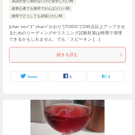
英語が全く喋れないけど留学したい時
超初心者でも独学でがんばりたい時
独学でどうしても頑張りたい時
[char no=”1″ char=”かおり”]TOEICで200点以上アップさせ
るためのリーディングやリスニング試験対策は時間で管理
できるかもしれません、でも「スピーキン […]
続きを読む
Tweet
0
0