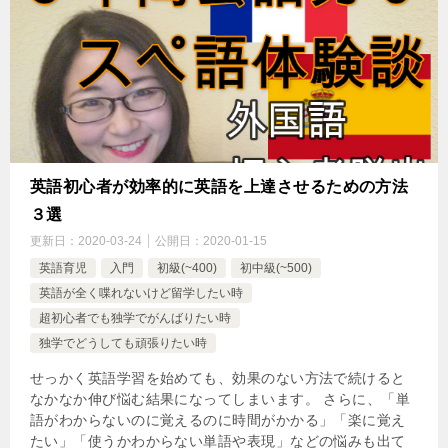
英語初心者が効率的に英語を上達させるための方法
３選
更新日：
2020-03-24
公開日：
2020-01-15
英語育児
入門
初級(~400)
初中級(~500)
英語が全く喋れないけど留学したい時
超初心者でも独学でがんばりたい時
独学でどうしても頑張りたい時
せっかく英語学習を始めても、効果のない方法で続けると
なかなか伸び悩む結果になってしまいます。 さらに、「単
語がわからないのに覚えるのに時間がかかる」「楽に覚え
たい」「使うかわからない単語や表現」などの悩みも出て