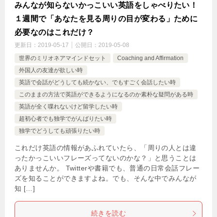
みんなが知らないかっこいい英語をしゃべりたい！
１週間で「あなたを見る周りの目が変わる」ために
必要なのはこれだけ？
更新日：
2019-05-17
公開日：
2019-05-08
世界のミリオネアマインドセット
Coaching and Affirmation
外国人の友達が欲しい時
英語で会話がどうしても続かない、でもすごく会話したい時
このままの方法で英語ができるようになるのか素朴な疑問がある時
英語が全く喋れないけど留学したい時
超初心者でも独学でがんばりたい時
独学でどうしても頑張りたい時
これだけ英語の情報があふれていたら、「周りの人とは違
ったかっこいいフレーズってないのかな？」と思うことは
ありませんか。 Twitterや書籍でも、普通の日常会話フレー
ズを知ることができますよね。でも、そんな中でみんなが
知 […]
続きを読む