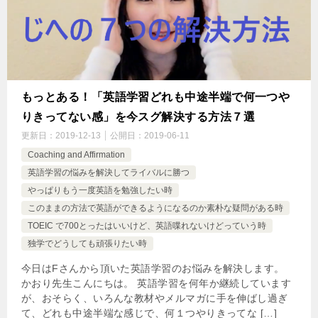
もっとある！「英語学習どれも中途半端で何一つや
りきってない感」を今スグ解決する方法７選
更新日：
2019-12-13
公開日：
2019-06-11
Coaching and Affirmation
英語学習の悩みを解決してライバルに勝つ
やっぱりもう一度英語を勉強したい時
このままの方法で英語ができるようになるのか素朴な疑問がある時
TOEIC で700とったはいいけど、英語喋れないけどっていう時
独学でどうしても頑張りたい時
今日はFさんから頂いた英語学習のお悩みを解決します。
かおり先生こんにちは。 英語学習を何年か継続しています
が、おそらく、いろんな教材やメルマガに手を伸ばし過ぎ
て、どれも中途半端な感じで、何１つやりきってな […]