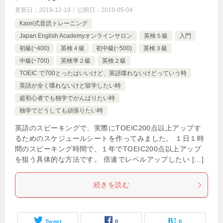
更新日：
2019-12-19
公開日：
2019-05-04
Kaori式音読トレーニング
Japan English Academyオンラインサロン
英検５級
入門
初級(~400)
英検４級
初中級(~500)
英検３級
中級(~700)
英検準２級
英検２級
TOEIC で700とったはいいけど、英語喋れないけどっていう時
英語が全く喋れないけど留学したい時
超初心者でも独学でがんばりたい時
独学でどうしても頑張りたい時
英語のスピーキングで、実際にTOEIC200点以上アップす
るためのスケジュールシートを作ってみました。 １日１時
間のスピーキング時間で、１年でTOEIC200点以上アップ
を狙う具体的な方法です。 倍速でレベルアップしたい […]
続きを読む
Tweet
0
0