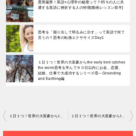
悪用厳禁！英語×心理学の秘密って？85％の人に共
通する英語に挫折する人の特徴[動画レッスン前半]
思考を「掘り出して明るみに出す」って英語で何て
言うの？思考の転換エクササイズDay1
１日１つ！世界の大富豪からthe early bird catches
the worm思考を学んで９０日以内にお金、恋愛、
結婚、仕事で大成功するシリーズ⑥～Grounding
and Earthing編
投
１日１つ！世界の大富豪からthe early bird catches the worm思考を学んで９０日以内にお金、恋愛、結婚、仕事で大成功するシリーズ
１日１つ！世界の大富豪からthe early bird catches the worm思考を学んで９０日以内にお金、恋愛、結婚、仕事で大成功するシリーズ③~コーヒーはいつ飲みますか？
稿