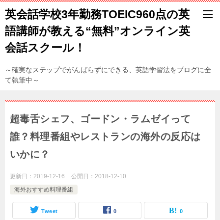
英会話学校3年勤務TOEIC960点の英
語講師が教える“無料”オンライン英
会話スクール！
～確実なステップでがんばらずにできる、英語学習法をブログに全
て執筆中～
超毒舌シェフ、ゴードン・ラムゼイって
誰？料理番組やレストランの海外の反応は
いかに？
更新日：
2019-12-16
公開日：
2018-12-10
海外おすすめ料理番組
Tweet
0
0