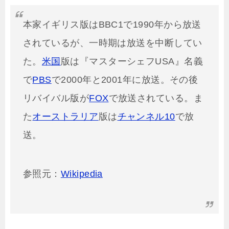
本家イギリス版はBBC1で1990年から放送
されているが、一時期は放送を中断してい
た。
米国
版は『マスターシェフUSA』名義
で
PBS
で2000年と2001年に放送。その後
リバイバル版が
FOX
で放送されている。ま
た
オーストラリア
版は
チャンネル10
で放
送。
参照元：
Wikipedia