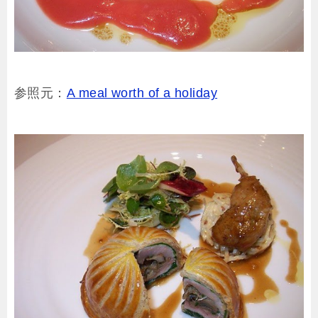
参照元：
A meal worth of a holiday