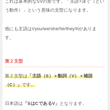
これは基本的なSVの形です。「主語+泳ぐ（とい
う動作）」という意味の文型になります。
他にも主語はI/you/we/she/he/they/itがありま
す。
第２文型
第２文型は
「主語（S）＋動詞（V）＋補語
（C）」
です。
日本語は
「SはCであるV」
となります。