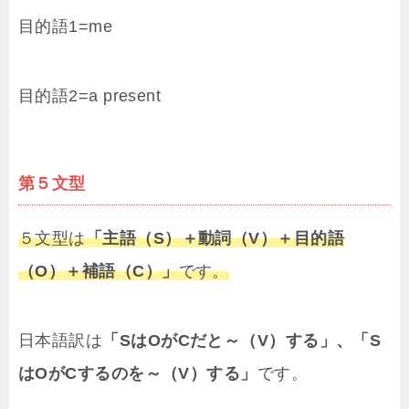
目的語1=me
目的語2=a present
第５文型
５文型は
「主語（S）＋動詞（V）＋目的語
（O）＋補語（C）」
です。
日本語訳は
「SはOがCだと～（V）する」、「S
はOがCするのを～（V）する」
です。