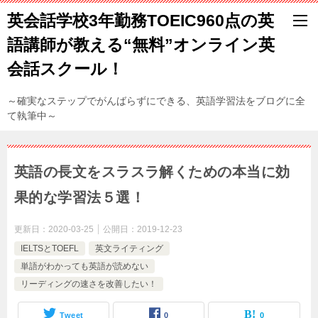
英会話学校3年勤務TOEIC960点の英
語講師が教える“無料”オンライン英
会話スクール！
～確実なステップでがんばらずにできる、英語学習法をブログに全
て執筆中～
英語の長文をスラスラ解くための本当に効
果的な学習法５選！
更新日：
2020-03-25
公開日：
2019-12-23
IELTSとTOEFL
英文ライティング
単語がわかっても英語が読めない
リーディングの速さを改善したい！
Tweet
0
0