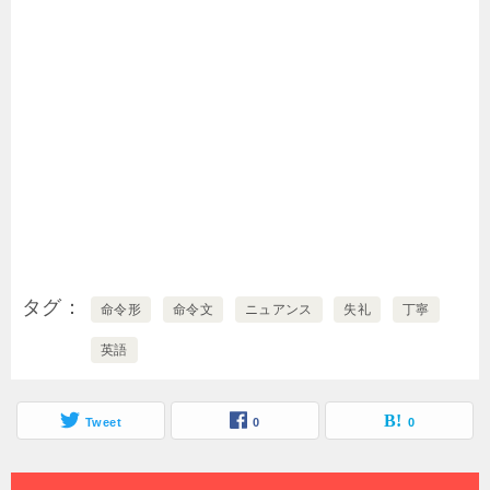
タグ
命令形
命令文
ニュアンス
失礼
丁寧
英語
Tweet
0
0