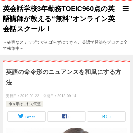
英会話学校3年勤務TOEIC960点の英
語講師が教える“無料”オンライン英
会話スクール！
～確実なステップでがんばらずにできる、英語学習法をブログに全
て執筆中～
英語の命令形のニュアンスを和風にする方
法
更新日：
2019-01-22
公開日：
2018-09-14
命令形はこれで完璧
Tweet
0
0