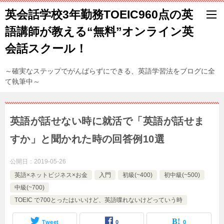
英会話学校3年勤務TOEIC960点の英
語講師が教える“無料”オンライン英
会話スクール！
～確実なステップでがんばらずにできる、英語学習法をブログに全
て執筆中～
英語が話せない時に就活で「英語が話せま
すか」と聞かれた時の回答例10選
公開日：
2019-05-26
英語×ネットビジネス×お金
入門
初級(~400)
初中級(~500)
中級(~700)
TOEIC で700とったはいいけど、英語喋れないけどっていう時
Tweet
0
0