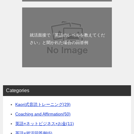
就活面接で「英語のレベルを教えてくだ
さい」と聞かれた場合の回答例
Categories
Kaori式音読トレーニング
(29)
Coaching and Affirmation
(50)
英語×ネットビジネス×お金
(11)
英語×就活回答例
(6)