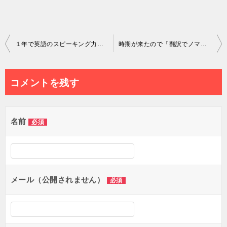
投
１年で英語のスピーキング力をTOEIC200点分アップさせる！これが超具体的な実現可能英語学習スケジュールだ！
時期が来たので「翻訳でノマドライフ」を語ります
稿
ナ
コメントを残す
ビ
ゲ
名前
必須
ー
シ
ョ
メール（公開されません）
必須
ン