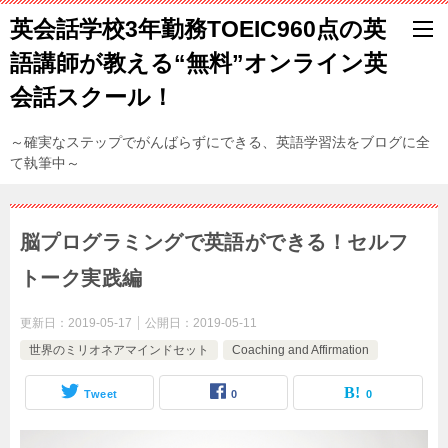
英会話学校3年勤務TOEIC960点の英
語講師が教える“無料”オンライン英
会話スクール！
～確実なステップでがんばらずにできる、英語学習法をブログに全
て執筆中～
脳プログラミングで英語ができる！セルフ
トーク実践編
更新日：
2019-05-17
公開日：
2019-05-11
世界のミリオネアマインドセット
Coaching and Affirmation
Tweet
0
0