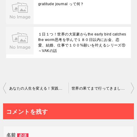
gratitude journal って何？
１日１つ！世界の大富豪からthe early bird catches
the worm思考を学んで１８０日以内にお金、恋
愛、結婚、仕事で１００%願いを叶えるシリーズ⑪
～VAKの話
投
あなたの人生を変える！実践してわかった超効果的な「英語学習の朝活を続ける」ための５つの裏技とは？
世界の果てまで行ってきました～アフリカの近くのTenerife諸島～
稿
ナ
コメントを残す
ビ
ゲ
名前
必須