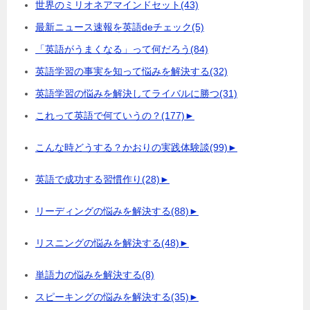
世界のミリオネアマインドセット
(43)
最新ニュース速報を英語deチェック
(5)
「英語がうまくなる」って何だろう
(84)
英語学習の事実を知って悩みを解決する
(32)
英語学習の悩みを解決してライバルに勝つ
(31)
これって英語で何ていうの？
(177)
►
こんな時どうする？かおりの実践体験談
(99)
►
英語で成功する習慣作り
(28)
►
リーディングの悩みを解決する
(88)
►
リスニングの悩みを解決する
(48)
►
単語力の悩みを解決する
(8)
スピーキングの悩みを解決する
(35)
►