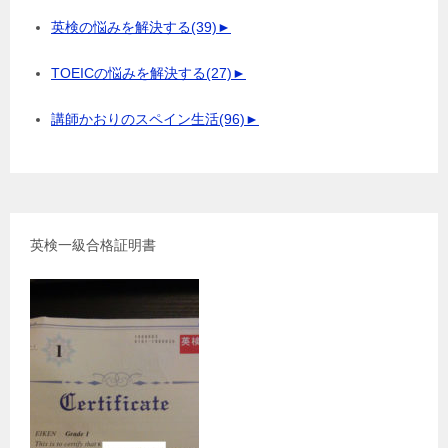
英検の悩みを解決する
(39)
►
TOEICの悩みを解決する
(27)
►
講師かおりのスペイン生活
(96)
►
英検一級合格証明書