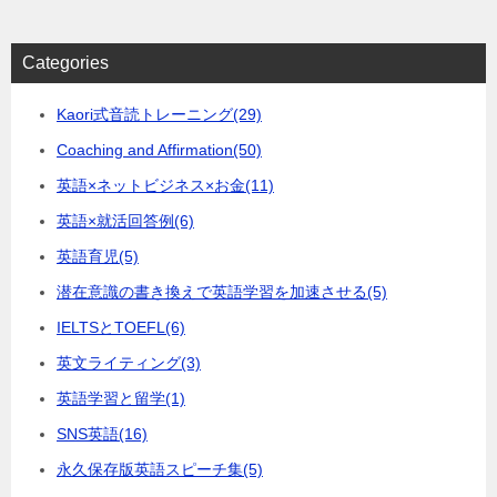
Categories
Kaori式音読トレーニング
(29)
Coaching and Affirmation
(50)
英語×ネットビジネス×お金
(11)
英語×就活回答例
(6)
英語育児
(5)
潜在意識の書き換えで英語学習を加速させる
(5)
IELTSとTOEFL
(6)
英文ライティング
(3)
英語学習と留学
(1)
SNS英語
(16)
永久保存版英語スピーチ集
(5)