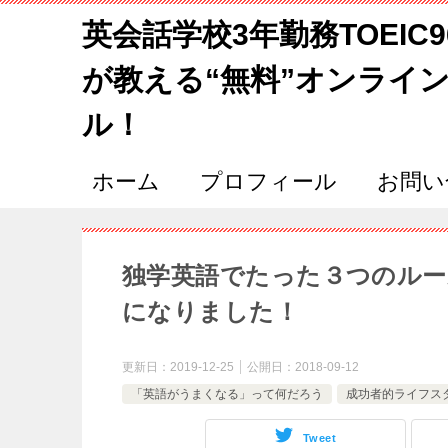
英会話学校3年勤務TOEIC
が教える“無料”オンライ
ル！
ホーム
プロフィール
お問い
独学英語でたった３つのル
になりました！
更新日：
2019-12-25
公開日：
2018-09-12
「英語がうまくなる」って何だろう
成功者的ライフス
Tweet