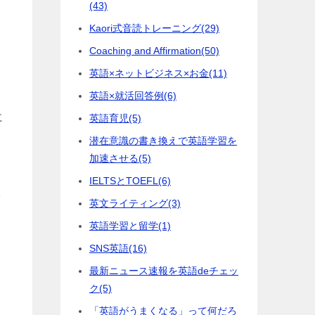
(43)
Kaori式音読トレーニング
(29)
Coaching and Affirmation
(50)
英語×ネットビジネス×お金
(11)
英語×就活回答例
(6)
に
英語育児
(5)
潜在意識の書き換えで英語学習を
加速させる
(5)
IELTSとTOEFL
(6)
で
英文ライティング
(3)
英語学習と留学
(1)
SNS英語
(16)
最新ニュース速報を英語deチェッ
ク
(5)
「英語がうまくなる」って何だろ