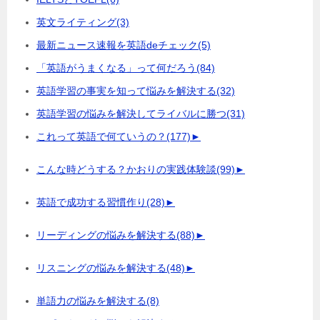
英文ライティング
(3)
最新ニュース速報を英語deチェック
(5)
「英語がうまくなる」って何だろう
(84)
英語学習の事実を知って悩みを解決する
(32)
英語学習の悩みを解決してライバルに勝つ
(31)
これって英語で何ていうの？
(177)
►
こんな時どうする？かおりの実践体験談
(99)
►
英語で成功する習慣作り
(28)
►
リーディングの悩みを解決する
(88)
►
リスニングの悩みを解決する
(48)
►
単語力の悩みを解決する
(8)