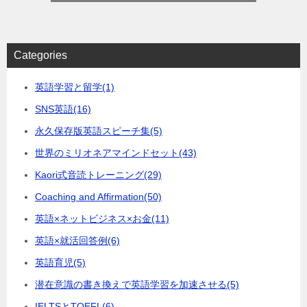
Categories
英語学習と留学
(1)
SNS英語
(16)
永久保存版英語スピーチ集
(5)
世界のミリオネアマインドセット
(43)
Kaori式音読トレーニング
(29)
Coaching and Affirmation
(50)
英語×ネットビジネス×お金
(11)
英語×就活回答例
(6)
英語育児
(5)
潜在意識の書き換えで英語学習を加速させる
(5)
IELTSとTOEFL
(6)