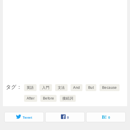
タグ
英語
入門
文法
And
But
Because
After
Before
接続詞
Tweet
0
0