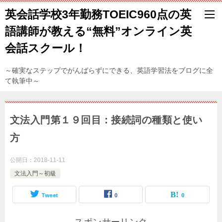
英会話学校3年勤務TOEIC960点の英
語講師が教える“無料”オンライン英
会話スクール！
～確実なステップでがんばらずにできる、英語学習法をブログに全
て執筆中～
文法入門第１９回目：接続詞の種類と使い
方
公開日：
2018-11-11
文法入門～初級
Tweet
0
0