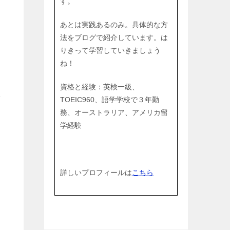
法
す。
あとは実践あるのみ。具体的な方
法をブログで紹介しています。は
りきって学習していきましょう
ね！
資格と経験：英検一級、
で
TOEIC960、語学学校で３年勤
務、オーストラリア、アメリカ留
学経験
詳しいプロフィールは
こちら
し
前