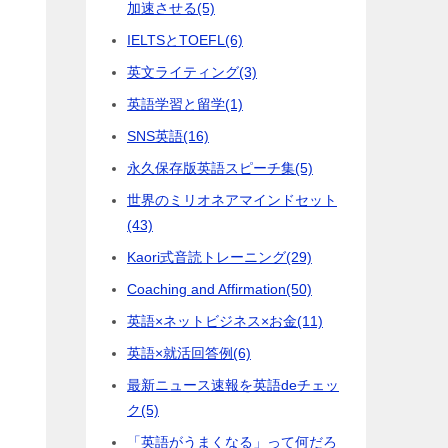
加速させる
(5)
IELTSとTOEFL
(6)
英文ライティング
(3)
英語学習と留学
(1)
SNS英語
(16)
永久保存版英語スピーチ集
(5)
世界のミリオネアマインドセット
(43)
Kaori式音読トレーニング
(29)
Coaching and Affirmation
(50)
英語×ネットビジネス×お金
(11)
英語×就活回答例
(6)
最新ニュース速報を英語deチェッ
ク
(5)
「英語がうまくなる」って何だろ