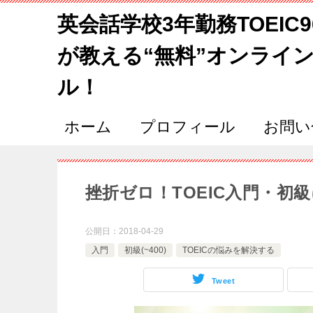
英会話学校3年勤務TOEIC
が教える“無料”オンライ
ル！
ホーム
プロフィール
お問い
挫折ゼロ！TOEIC入門・初
公開日：
2018-04-29
入門
初級(~400)
TOEICの悩みを解決する
Tweet