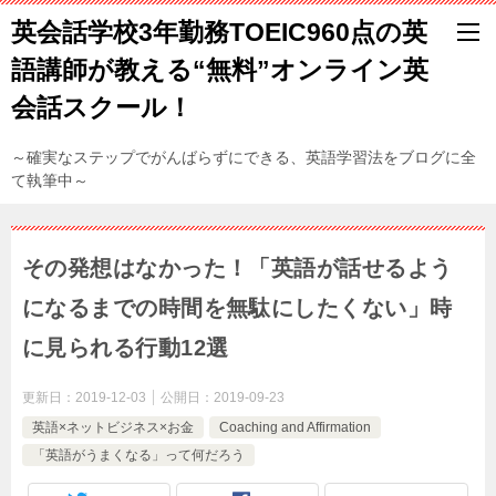
英会話学校3年勤務TOEIC960点の英
語講師が教える“無料”オンライン英
会話スクール！
～確実なステップでがんばらずにできる、英語学習法をブログに全
て執筆中～
その発想はなかった！「英語が話せるよう
になるまでの時間を無駄にしたくない」時
に見られる行動12選
更新日：
2019-12-03
公開日：
2019-09-23
英語×ネットビジネス×お金
Coaching and Affirmation
「英語がうまくなる」って何だろう