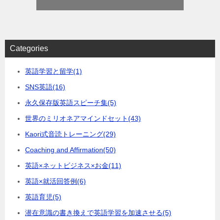
Categories
英語学習と留学
(1)
SNS英語
(16)
永久保存版英語スピーチ集
(5)
世界のミリオネアマインドセット
(43)
Kaori式音読トレーニング
(29)
Coaching and Affirmation
(50)
英語×ネットビジネス×お金
(11)
英語×就活回答例
(6)
英語育児
(5)
潜在意識の書き換えで英語学習を加速させる
(5)